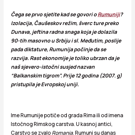
Čega se prvo sjetite kad se govori o
Rumuniji
?
Izolacija, Čaušeskov režim, šverc ture preko
Dunava, jeftina radna snaga koja je dolazila
90-tih masovno u Srbiju i sl. Međutim, poslije
pada diktature, Rumunija počinje da se
razvija. Rast ekonomije je toliko ubrzan da je
naš sjevero-istočni susjed nazvan
“Balkanskim tigrom”. Prije 12 godina (2007. g)
pristupila je Evropskoj uniji.
Ime Rumunije potiče od grada Rima ili od imena
Istočnog Rimskog carstva. U kasnoj antici,
Carstvo se zvalo
Romania
. Rumuni su danas