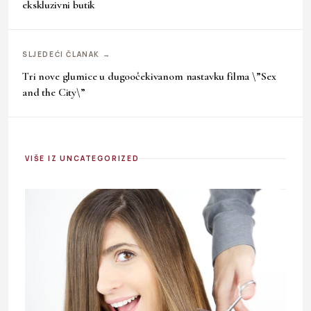
ekskluzivni butik
SLJEDEĆI ČLANAK →
Tri nove glumice u dugoočekivanom nastavku filma \”Sex
and the City\”
VIŠE IZ UNCATEGORIZED