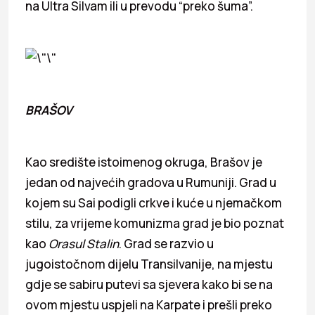
na Ultra Silvam ili u prevodu “preko šuma”.
BRAŠOV
Kao središte istoimenog okruga, Brašov je
jedan od najvećih gradova u Rumuniji. Grad u
kojem su Sai podigli crkve i kuće u njemačkom
stilu, za vrijeme komunizma grad je bio poznat
kao
Orasul Stalin
. Grad se razvio u
jugoistočnom dijelu Transilvanije, na mjestu
gdje se sabiru putevi sa sjevera kako bi se na
ovom mjestu uspjeli na Karpate i prešli preko