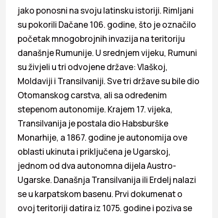
jako ponosni na svoju latinsku istoriji. Rimljani
su pokorili Dačane 106. godine, što je označilo
početak mnogobrojnih invazija na teritoriju
današnje Rumunije. U srednjem vijeku, Rumuni
su živjeli u tri odvojene države: Vlaškoj,
Moldaviji i Transilvaniji. Sve tri države su bile dio
Otomanskog carstva, ali sa određenim
stepenom autonomije. Krajem 17. vijeka,
Transilvanija je postala dio Habsburške
Monarhije, a 1867. godine je autonomija ove
oblasti ukinuta i priključena je Ugarskoj,
jednom od dva autonomna dijela Austro-
Ugarske. Današnja Transilvanija ili Erdelj nalazi
se u karpatskom basenu. Prvi dokumenat o
ovoj teritoriji datira iz 1075. godine i poziva se