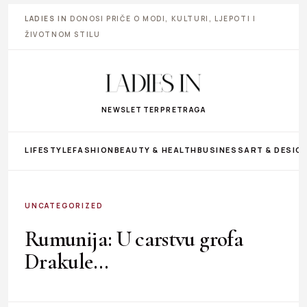
LADIES IN
DONOSI PRIČE O MODI, KULTURI, LJEPOTI I
ŽIVOTNOM STILU
NEWSLETTER
PRETRAGA
LIFESTYLE
FASHION
BEAUTY & HEALTH
BUSINESS
ART & DESIG
UNCATEGORIZED
Rumunija: U carstvu grofa
Drakule…