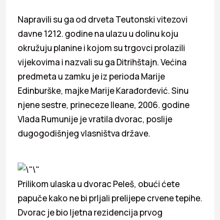
Napravili su ga od drveta Teutonski vitezovi
davne 1212. godine na ulazu u dolinu koju
okružuju planine i kojom su trgovci prolazili
vijekovima i nazvali su ga Ditrihštajn. Većina
predmeta u zamku je iz perioda Marije
Edinburške, majke Marije Karađorđević. Sinu
njene sestre, prineceze Ileane, 2006. godine
Vlada Rumunije je vratila dvorac, poslije
dugogodišnjeg vlasništva države.
Prilikom ulaska u dvorac Peleš, obući ćete
papuče kako ne bi prljali prelijepe crvene tepihe.
Dvorac je bio ljetna rezidencija prvog