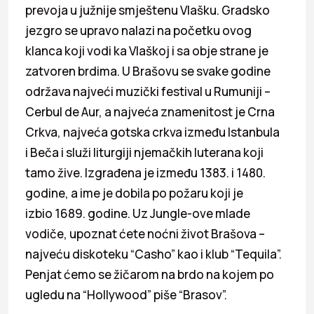
prevoja u južnije smještenu Vlašku. Gradsko
jezgro se upravo nalazi na početku ovog
klanca koji vodi ka Vlaškoj i sa obje strane je
zatvoren brdima. U Brašovu se svake godine
održava najveći muzički festival u Rumuniji –
Cerbul de Aur, a najveća znamenitost je Crna
Crkva, najveća gotska crkva između Istanbula
i Beča i služi liturgiji njemačkih luterana koji
tamo žive. Izgrađena je između 1383. i 1480.
godine, a ime je dobila po požaru koji je
izbio 1689. godine. Uz Jungle-ove mlade
vodiče, upoznat ćete noćni život Brašova –
najveću diskoteku “Casho” kao i klub “Tequila”.
Penjat ćemo se žičarom na brdo na kojem po
ugledu na “Hollywood” piše “Brasov”.