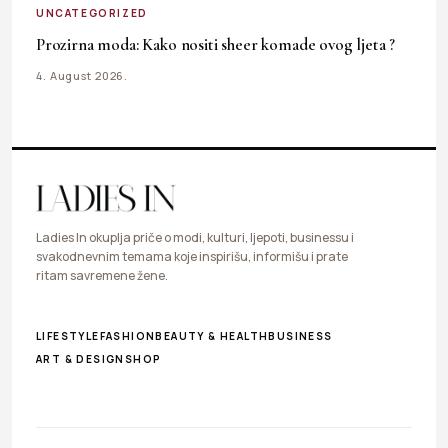
UNCATEGORIZED
Prozirna moda: Kako nositi sheer komade ovog ljeta ?
4. August 2026.
Ladies In okuplja priče o modi, kulturi, ljepoti, businessu i
svakodnevnim temama koje inspirišu, informišu i prate
ritam savremene žene.
LIFESTYLE
FASHION
BEAUTY & HEALTH
BUSINESS
ART & DESIGN
SHOP