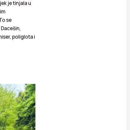
ek je tinjala u
nim
To se
 Dacešin,
ser, poliglota i