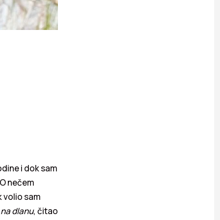
odine i dok sam
. O nečem
k volio sam
 na dlanu
, čitao