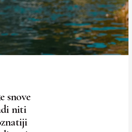
ke snove
di niti
oznatiji