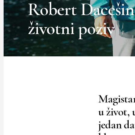
Robert Dacešin
životni poziv
Magistar
u život, 
jedan dan