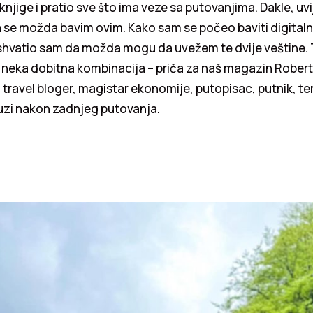
jige i pratio sve što ima veze sa putovanjima. Dakle, uvij
a se možda bavim ovim. Kako sam se počeo baviti digital
hvatio sam da možda mogu da uvežem te dvije veštine. 
 neka dobitna kombinacija – priča za naš magazin Robert
 travel bloger, magistar ekonomije, putopisac, putnik, teni
auzi nakon zadnjeg putovanja.