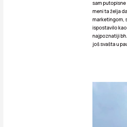
sam putopisne kn
meni ta želja d
marketingom, s
ispostavilo kao
najpoznatiji bh.
još svašta u p