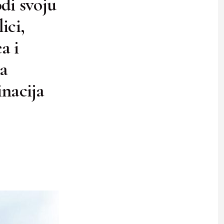
odi svoju
ici,
a i
ka
nacija