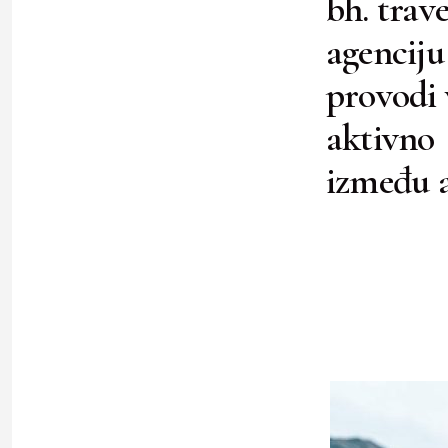
bh. trav
agenciju 
provodi 
aktivno 
između a