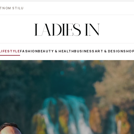
VOTNOM STILU
LIFESTYLE
FASHION
BEAUTY & HEALTH
BUSINESS
ART & DESIGN
SHO