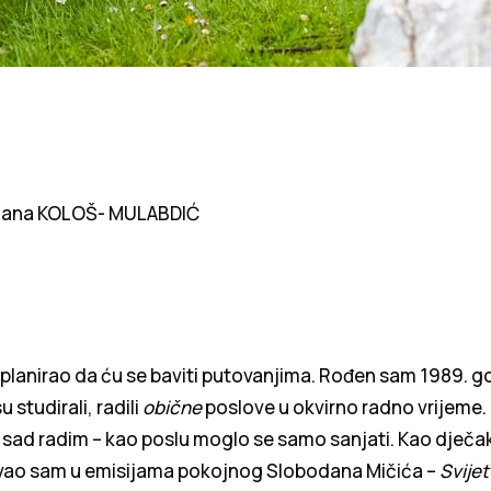
ana KOLOŠ- MULABDIĆ
planirao da ću se baviti putovanjima. Rođen sam 1989. g
u studirali, radili
obične
poslove u okvirno radno vrijeme
 sad radim – kao poslu moglo se samo sanjati. Kao dječa
ivao sam u emisijama pokojnog Slobodana Mičića –
Svijet