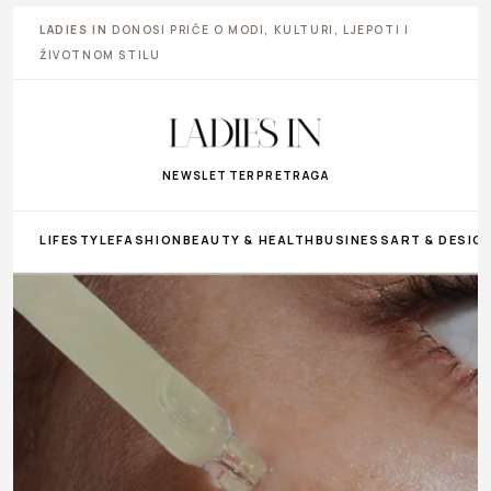
LADIES IN
DONOSI PRIČE O MODI, KULTURI, LJEPOTI I
ŽIVOTNOM STILU
NEWSLETTER
PRETRAGA
LIFESTYLE
FASHION
BEAUTY & HEALTH
BUSINESS
ART & DESIG