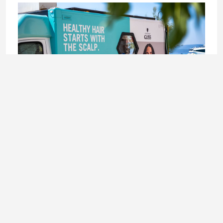
BEAUTY
Schwarzkopf Hair Lab karavan stiže u Sarajevo –
besplatno stilizovanje kose 8. i 9. augusta
6. August 2026.