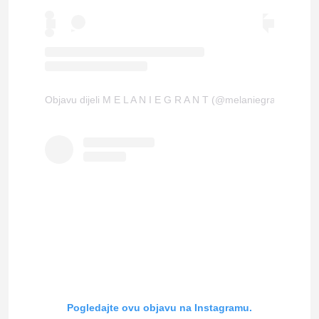
Objavu dijeli M E L A N I E G R A N T (@melaniegrantskin)
Pogledajte ovu objavu na Instagramu.