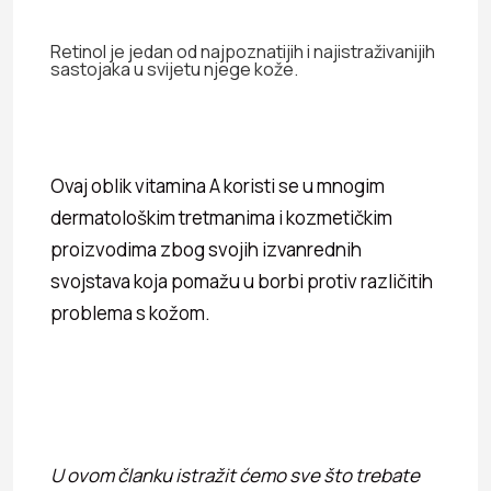
Retinol je jedan od najpoznatijih i najistraživanijih
sastojaka u svijetu njege kože.
Ovaj oblik vitamina A koristi se u mnogim
dermatološkim tretmanima i kozmetičkim
proizvodima zbog svojih izvanrednih
svojstava koja pomažu u borbi protiv različitih
problema s kožom.
U ovom članku istražit ćemo sve što trebate