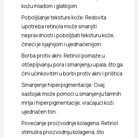
kožu mlađom i glatkijom.
Poboljšanje teksture kože: Redovita
upotreba retinola može smanjiti
nepravilnosti i poboljšati teksturu kože,
čineći je sjajnijom i ujednačenijom.
Borba protiv akni: Retinol pomaže u
otčepljivanju pora i smanjenju upala, što ga
čini učinkovitim u borbi protiv akni i prištića.
Smanjenje hiperpigmentacije: Ovaj
sastojak može pomoći u smanjenju tamnih
mrlja i hiperpigmentacije, vraćajući koži
ujednačen ton.
Povećanje proizvodnje kolagena: Retinol
stimulira proizvodnju kolagena, što