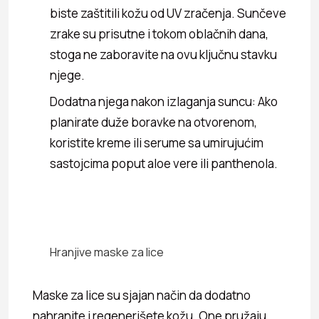
biste zaštitili kožu od UV zračenja. Sunčeve
zrake su prisutne i tokom oblačnih dana,
stoga ne zaboravite na ovu ključnu stavku
njege.
Dodatna njega nakon izlaganja suncu: Ako
planirate duže boravke na otvorenom,
koristite kreme ili serume sa umirujućim
sastojcima poput aloe vere ili panthenola.
Hranjive maske za lice
Maske za lice su sjajan način da dodatno
nahranite i regenerišete kožu. One pružaju