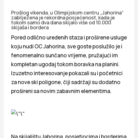
Prošlog vikenda, u Olimpijskom centru „Jahorina“
zabilježena je rekordna posjećenost, kada je
tokom samo dva dana skijalo više od 10.000
skijaša i bordera
Pored odlično uređenih staza i proširene usluge
koju nudi OC Jahorina, sve goste poslužilo je i
fenomenalno sunčano vrijeme, pružajući im
kompletan ugođaj tokom boravka na planini.
Izuzetno interesovanje pokazali su i početnici
za nove ski poligone, čiji sadržaji su dodatno
prošireni sa novim zabavnim elementima.
Na skijalištu Jahorina, posjetiocima i borderima