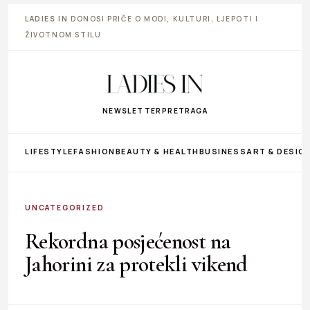
LADIES IN
DONOSI PRIČE O MODI, KULTURI, LJEPOTI I
ŽIVOTNOM STILU
NEWSLETTER
PRETRAGA
LIFESTYLE
FASHION
BEAUTY & HEALTH
BUSINESS
ART & DESIG
UNCATEGORIZED
Rekordna posjećenost na
Jahorini za protekli vikend