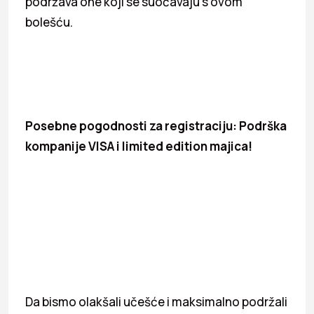
podržava one koji se suočavaju s ovom
bolešću.
Posebne pogodnosti za registraciju: Podrška
kompanije VISA i limited edition majica!
Da bismo olakšali učešće i maksimalno podržali