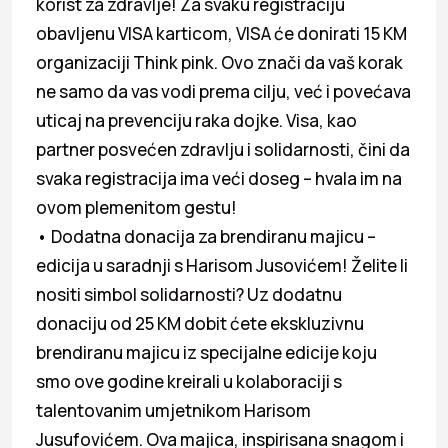
korist za zdravlje! Za svaku registraciju
obavljenu VISA karticom, VISA će donirati 15 KM
organizaciji Think pink. Ovo znači da vaš korak
ne samo da vas vodi prema cilju, već i povećava
uticaj na prevenciju raka dojke. Visa, kao
partner posvećen zdravlju i solidarnosti, čini da
svaka registracija ima veći doseg – hvala im na
ovom plemenitom gestu!
• Dodatna donacija za brendiranu majicu –
edicija u saradnji s Harisom Jusovićem! Želite li
nositi simbol solidarnosti? Uz dodatnu
donaciju od 25 KM dobit ćete ekskluzivnu
brendiranu majicu iz specijalne edicije koju
smo ove godine kreirali u kolaboraciji s
talentovanim umjetnikom Harisom
Jusufovićem. Ova majica, inspirisana snagom i