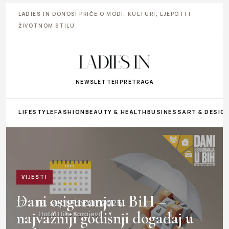
LADIES IN
DONOSI PRIČE O MODI, KULTURI, LJEPOTI I
ŽIVOTNOM STILU
NEWSLETTER
PRETRAGA
LIFESTYLE
FASHION
BEAUTY & HEALTH
BUSINESS
ART & DESIG
VIJESTI
Dani osiguranja u BiH –
najvažniji godišnji događaj u