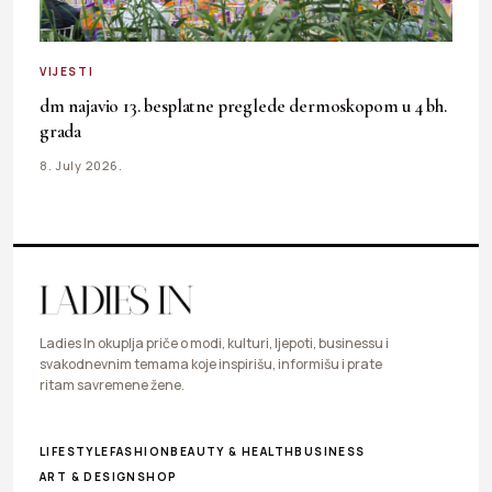
VIJESTI
dm najavio 13. besplatne preglede dermoskopom u 4 bh.
grada
8. July 2026.
Ladies In okuplja priče o modi, kulturi, ljepoti, businessu i
svakodnevnim temama koje inspirišu, informišu i prate
ritam savremene žene.
LIFESTYLE
FASHION
BEAUTY & HEALTH
BUSINESS
ART & DESIGN
SHOP