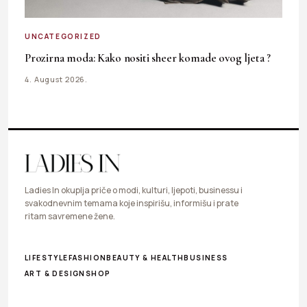
UNCATEGORIZED
Prozirna moda: Kako nositi sheer komade ovog ljeta ?
4. August 2026.
Ladies In okuplja priče o modi, kulturi, ljepoti, businessu i
svakodnevnim temama koje inspirišu, informišu i prate
ritam savremene žene.
LIFESTYLE
FASHION
BEAUTY & HEALTH
BUSINESS
ART & DESIGN
SHOP