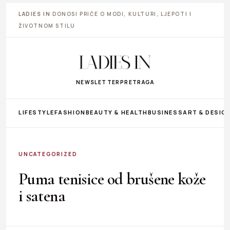
LADIES IN
DONOSI PRIČE O MODI, KULTURI, LJEPOTI I
ŽIVOTNOM STILU
NEWSLETTER
PRETRAGA
LIFESTYLE
FASHION
BEAUTY & HEALTH
BUSINESS
ART & DESIG
UNCATEGORIZED
Puma tenisice od brušene kože
i satena