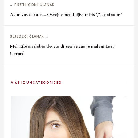
← PRETHODNI ČLANAK
Avon vas daruje…. Osvojite neodoljivi miris \”Luminata\”
SLJEDEĆI ČLANAK →
Mel Gibson dobio deveto dijete: Stigao je maleni Lars
Gerard
VIŠE IZ UNCATEGORIZED