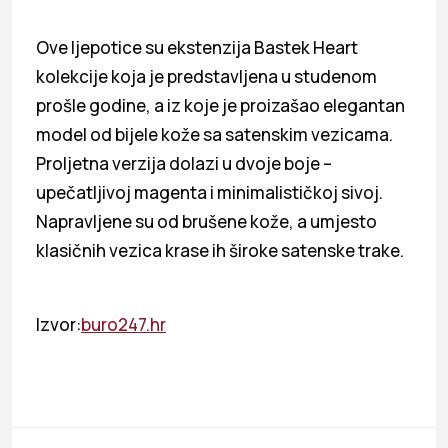
Ove ljepotice su ekstenzija Bastek Heart
kolekcije koja je predstavljena u studenom
prošle godine, a iz koje je proizašao elegantan
model od bijele kože sa satenskim vezicama.
Proljetna verzija dolazi u dvoje boje –
upečatljivoj magenta i minimalističkoj sivoj.
Napravljene su od brušene kože, a umjesto
klasičnih vezica krase ih široke satenske trake.
Izvor:
buro247.hr