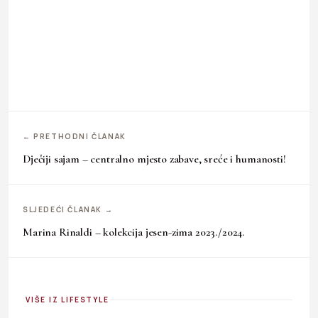
← PRETHODNI ČLANAK
Dječiji sajam – centralno mjesto zabave, sreće i humanosti!
SLJEDEĆI ČLANAK →
Marina Rinaldi – kolekcija jesen-zima 2023./2024.
VIŠE IZ LIFESTYLE