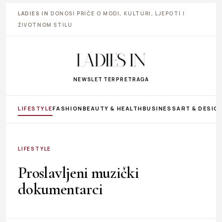
LADIES IN
DONOSI PRIČE O MODI, KULTURI, LJEPOTI I
ŽIVOTNOM STILU
NEWSLETTER
PRETRAGA
LIFESTYLE
FASHION
BEAUTY & HEALTH
BUSINESS
ART & DESIG
LIFESTYLE
Proslavljeni muzički
dokumentarci