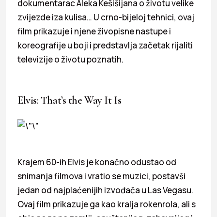
dokumentarac Aleka Kešišijana o životu velike
zvijezde iza kulisa… U crno-bijeloj tehnici, ovaj
film prikazuje i njene živopisne nastupe i
koreografije u boji i predstavlja začetak rijaliti
televizije o životu poznatih.
Elvis: That’s the Way It Is
Krajem 60-ih Elvis je konačno odustao od
snimanja filmova i vratio se muzici, postavši
jedan od najplaćenijih izvođača u Las Vegasu.
Ovaj film prikazuje ga kao kralja rokenrola, ali s