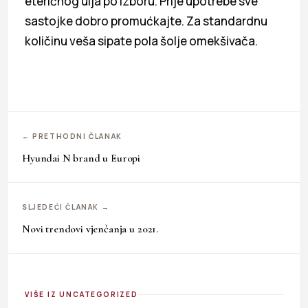
eteričnog ulja po izboru. Prije upotrebe sve
sastojke dobro promućkajte. Za standardnu
količinu veša sipate pola šolje omekšivača.
← PRETHODNI ČLANAK
Hyundai N brand u Europi
SLJEDEĆI ČLANAK →
Novi trendovi vjenčanja u 2021.
VIŠE IZ UNCATEGORIZED