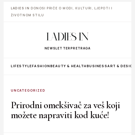
LADIES IN
DONOSI PRIČE O MODI, KULTURI, LJEPOTI I
ŽIVOTNOM STILU
NEWSLETTER
PRETRAGA
LIFESTYLE
FASHION
BEAUTY & HEALTH
BUSINESS
ART & DESIG
UNCATEGORIZED
Prirodni omekšivač za veš koji
možete napraviti kod kuće!