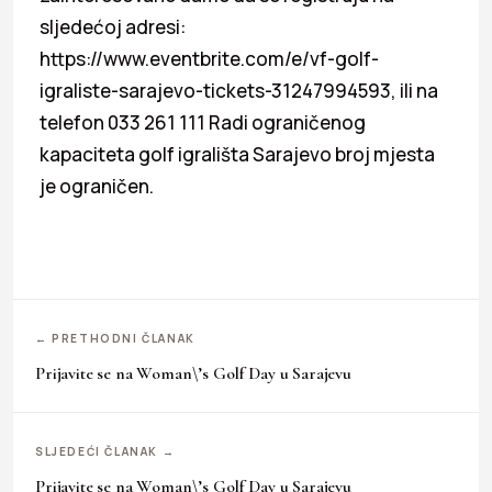
sljedećoj adresi:
https://www.eventbrite.com/e/vf-golf-
igraliste-sarajevo-tickets-31247994593, ili na
telefon 033 261 111 Radi ograničenog
kapaciteta golf igrališta Sarajevo broj mjesta
je ograničen.
← PRETHODNI ČLANAK
Prijavite se na Woman\’s Golf Day u Sarajevu
SLJEDEĆI ČLANAK →
Prijavite se na Woman\’s Golf Day u Sarajevu