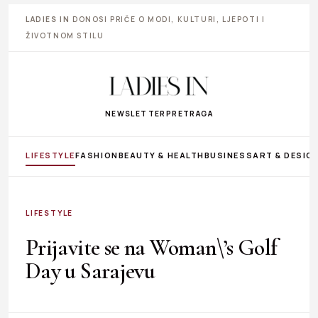
LADIES IN
DONOSI PRIČE O MODI, KULTURI, LJEPOTI I
ŽIVOTNOM STILU
NEWSLETTER
PRETRAGA
LIFESTYLE
FASHION
BEAUTY & HEALTH
BUSINESS
ART & DESIG
LIFESTYLE
Prijavite se na Woman\’s Golf
Day u Sarajevu