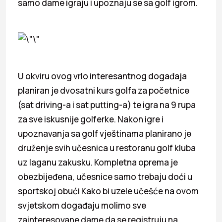
samo dame igraju i upoznaju se sa golf igrom.
U okviru ovog vrlo interesantnog događaja
planiran je dvosatni kurs golfa za početnice
(sat driving-a i sat putting-a) te igra na 9 rupa
za sve iskusnije golferke. Nakon igre i
upoznavanja sa golf vještinama planirano je
druženje svih učesnica u restoranu golf kluba
uz laganu zakusku. Kompletna oprema je
obezbijeđena, učesnice samo trebaju doći u
sportskoj obući Kako bi uzele učešće na ovom
svjetskom događaju molimo sve
zainteresovane dame da se registruju na