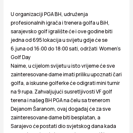
U organizaciji PGA BH, udruženja
profesionalnih igrača i trenera golfa u BiH,
sarajevsko golf igralište će i ove godine biti
jedna od 695 lokacija u svijetu gdje će se
6.juna od 16:00 do 18:00 sati, održati Women’s
Golf Day
Naime, u cijelom svijetu u isto vrijeme će sve
zainteresovane dame imati priliku upoznati čari
golfa, a iskusne golferke će odigrati mini turnir
na 9 rupa. Zahvaljujući susretljivosti VF golf
terena i našeg BH PGA na čelu sa trenerom
Dejanom Šaranom, ovaj događaj će za sve
zainteresovane dame biti besplatan, a
Sarajevo će postati dio svjetskog dana kada