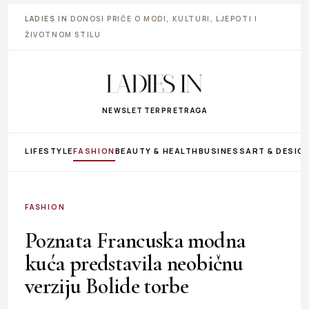
LADIES IN
DONOSI PRIČE O MODI, KULTURI, LJEPOTI I
ŽIVOTNOM STILU
NEWSLETTER
PRETRAGA
LIFESTYLE
FASHION
BEAUTY & HEALTH
BUSINESS
ART & DESIG
FASHION
Poznata Francuska modna
kuća predstavila neobičnu
verziju Bolide torbe