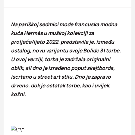
Na pariškoj sedmici mode francuska modna
kuća Hermès u muškoj kolekciji za
proljeće/ljeto 2022. predstavila je, između
ostalog, novu varijantu svoje Bolide 31 torbe.
U ovoj verziji, torba je zadržala originalni
oblik, ali dno je izrađeno poput skejtborda,
iscrtano u street art stilu. Dno je zapravo
drveno, dok je ostatak torbe, kao i uvijek,
kožni.