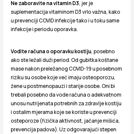
Ne zaboravite na vitamin D3
, jer je
suplementacija vitaminom D3 vrlo važna, kako
u prevenciji COVID infekcije tako i u toku same
infekcije i periodu oporavka.
Vodite računa o oporavku kostiju
, posebno
ako ste ležali duži period. Od gubitka koštane
mase nakon preležanog COVID-19 u posebnom
riziku su osobe koje već imaju osteoporozu,
žene u postmenopauzi i starije osobe. Oni bi
trebali posebno da vode računa o adekvatnom
unosu nutrijenata potrebnih za zdravlje kostiju
i ostalim mjerama koje se koriste u prevenciji
osteporoze (fizička aktivnost, jačanje mišića,
prevencija padova). Uz odgovarajući stepen