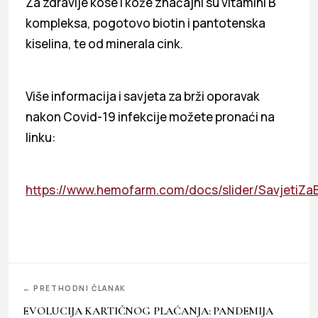
Za zdravlje kose i kože značajni su vitamini B
kompleksa, pogotovo biotin i pantotenska
kiselina, te od minerala cink.
Više informacija i savjeta za brži oporavak
nakon Covid-19 infekcije možete pronaći na
linku:
https://www.hemofarm.com/docs/slider/SavjetiZaB
← PRETHODNI ČLANAK
EVOLUCIJA KARTIČNOG PLAĆANJA: PANDEMIJA