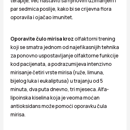
terapije, već nastaviti sa njihovim uzimanjem i
par sedmica poslije, kako bi se crijevna flora
oporavila i ojačao imunitet.
Oporavite čulo mirisa kroz
olfaktorni trening
koji se smatra jednom od najefikasnijih tehnika
za ponovno uspostavljanje olfaktorne funkcije
kod pacijenata, a podrazumijeva intenzivno
mirisanje četiri vrste mirisa (ruže, limuna,
bijelog luka i eukaliptusa) u trajanju od 5
minuta, dva puta dnevno, tri mjeseca. Alfa-
lipoinska kiselina koja je veoma moćan
antioksidans može pomoći oporavku čula
mirisa.