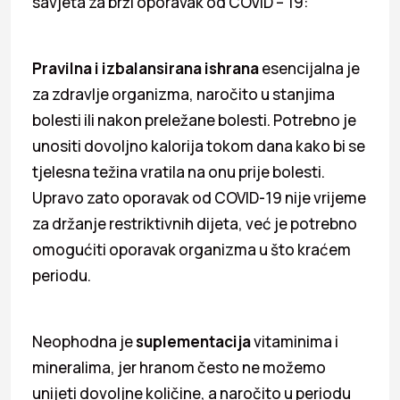
savjeta za brži oporavak od COVID – 19:
Pravilna i izbalansirana ishrana
esencijalna je
za zdravlje organizma, naročito u stanjima
bolesti ili nakon preležane bolesti. Potrebno je
unositi dovoljno kalorija tokom dana kako bi se
tjelesna težina vratila na onu prije bolesti.
Upravo zato oporavak od COVID-19 nije vrijeme
za držanje restriktivnih dijeta, već je potrebno
omogućiti oporavak organizma u što kraćem
periodu.
Neophodna je
suplementacija
vitaminima i
mineralima, jer hranom često ne možemo
unijeti dovoljne količine, a naročito u periodu