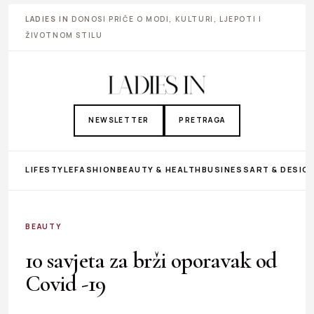
LADIES IN
DONOSI PRIČE O MODI, KULTURI, LJEPOTI I
ŽIVOTNOM STILU
NEWSLETTER
PRETRAGA
LIFESTYLE
FASHION
BEAUTY & HEALTH
BUSINESS
ART & DESIG
BEAUTY
10 savjeta za brži oporavak od
Covid -19