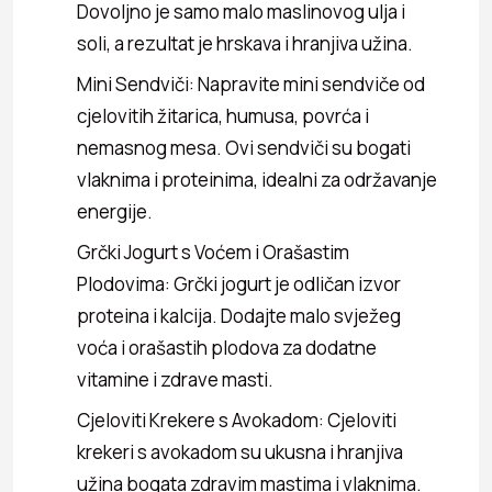
Dovoljno je samo malo maslinovog ulja i
soli, a rezultat je hrskava i hranjiva užina.
Mini Sendviči: Napravite mini sendviče od
cjelovitih žitarica, humusa, povrća i
nemasnog mesa. Ovi sendviči su bogati
vlaknima i proteinima, idealni za održavanje
energije.
Grčki Jogurt s Voćem i Orašastim
Plodovima: Grčki jogurt je odličan izvor
proteina i kalcija. Dodajte malo svježeg
voća i orašastih plodova za dodatne
vitamine i zdrave masti.
Cjeloviti Krekere s Avokadom: Cjeloviti
krekeri s avokadom su ukusna i hranjiva
užina bogata zdravim mastima i vlaknima.