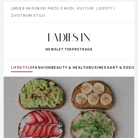
LADIES IN
DONOSI PRIČE O MODI, KULTURI, LJEPOTI I
ŽIVOTNOM STILU
NEWSLETTER
PRETRAGA
LIFESTYLE
FASHION
BEAUTY & HEALTH
BUSINESS
ART & DESIG