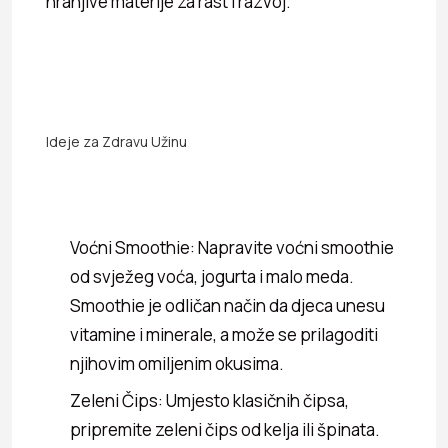
hranjive materije za rast i razvoj.
Ideje za Zdravu Užinu
Voćni Smoothie: Napravite voćni smoothie
od svježeg voća, jogurta i malo meda.
Smoothie je odličan način da djeca unesu
vitamine i minerale, a može se prilagoditi
njihovim omiljenim okusima.
Zeleni Čips: Umjesto klasičnih čipsa,
pripremite zeleni čips od kelja ili špinata.