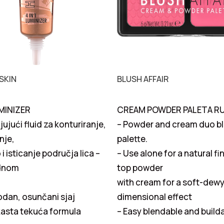
SKIN
BLUSH AFFAIR
UMINIZER
CREAM POWDER PALETA R
jujući fluid za konturiranje,
– Powder and cream duo b
nje,
palette.
i isticanje područja lica –
– Use alone for a natural fin
ednom
top powder
with cream for a soft-dew
rodan, osunčani sjaj
dimensional effect
kasta tekuća formula
– Easy blendable and build