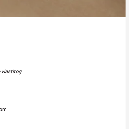
 vlastitog
vom