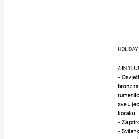
HOLIDAY 
4 IN 1 L
– Osvjetl
bronzira
rumenilo 
sve u j
koraku
– Za pri
– Svilen