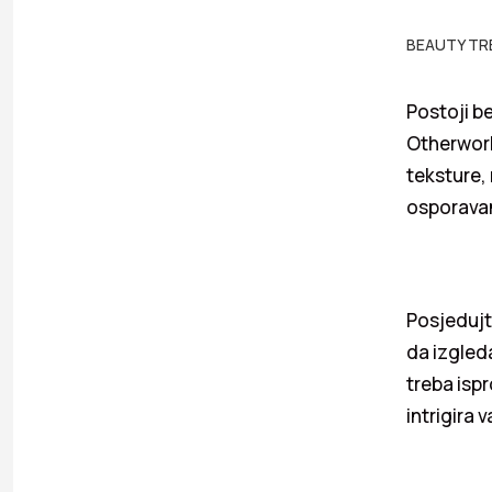
BEAUTY TR
Postoji b
Otherworld
teksture, 
osporavan
Posjedujt
da izgleda
treba ispr
intrigira 