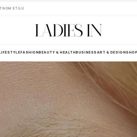
VOTNOM STILU
LIFESTYLE
FASHION
BEAUTY & HEALTH
BUSINESS
ART & DESIGN
SHO