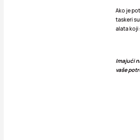
Ako je pot
taskeri s
alata koj
Imajući n
vaše potr