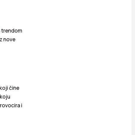
s trendom
oz nove
koji čine
 koju
rovocira i