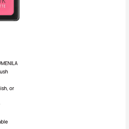
UMENILA
lush
ish, or
y
able