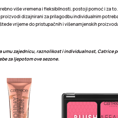
rebno više vremena i fleksibilnosti, postoji pomoć i za to. 
u proizvodi dizajnirani za prilagodbu individualnim potre
i štede vrijeme do pristupačnih i višenamjenskih proizvod
a umu zajednicu, raznolikost i individualnost, Catrice p
ebe za ljepotom ove sezone.