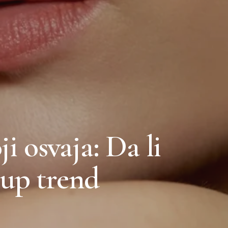
ji osvaja: Da li
eup trend