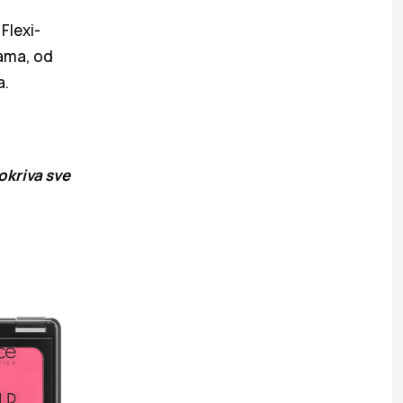
Flexi-
bama, od
a.
okriva sve