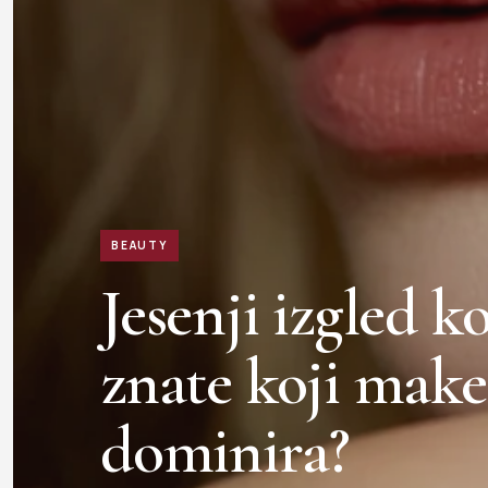
BEAUTY
Jesenji izgled ko
znate koji mak
dominira?