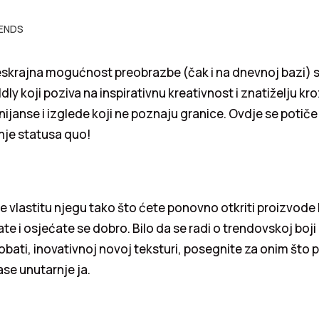
ENDS
eskrajna mogućnost preobrazbe (čak i na dnevnoj bazi) 
ly koji poziva na inspirativnu kreativnost i znatiželju kr
nijanse i izglede koji ne poznaju granice. Ovdje se potiče
je statusa quo!
e vlastitu njegu tako što ćete ponovno otkriti proizvode 
te i osjećate se dobro. Bilo da se radi o trendovskoj boji
obati, inovativnoj novoj teksturi, posegnite za onim što p
vase unutarnje ja.