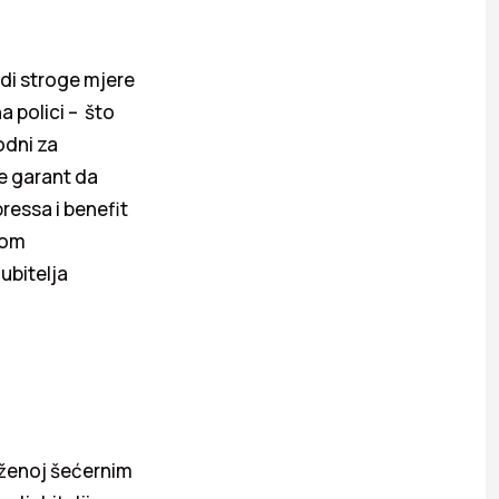
odi stroge mjere
a polici – što
odni za
je garant da
ressa i benefit
vom
ubitelja
ruženoj šećernim