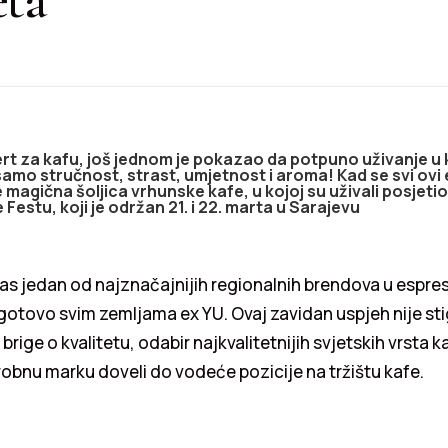
rt za kafu, još jednom je pokazao da potpuno uživanje u
o stručnost, strast, umjetnost i aroma! Kad se svi ovi 
e magična šoljica vrhunske kafe, u kojoj su uživali posjeti
Festu, koji je održan 21. i 22. marta u Sarajevu
as jedan od najznačajnijih regionalnih brendova u espres
 gotovo svim zemljama ex YU. Ovaj zavidan uspjeh nije st
brige o kvalitetu, odabir najkvalitetnijih svjetskih vrsta ka
 robnu marku doveli do vodeće pozicije na tržištu kafe.