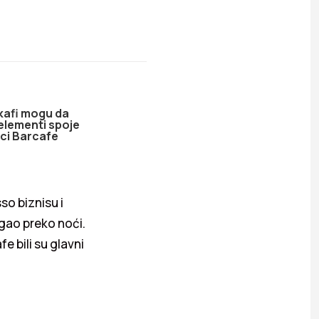
 kafi mogu da
elementi spoje
oci Barcafe
so biznisu i
igao preko noći.
fe bili su glavni