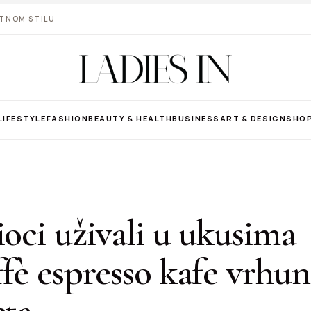
VOTNOM STILU
LIFESTYLE
FASHION
BEAUTY & HEALTH
BUSINESS
ART & DESIGN
SHO
ioci uživali u ukusima
fè espresso kafe vrhu
eta