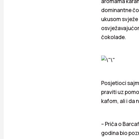
aromama karame
dominantne čo
ukusom svježe 
osvježavajućom
čokolade.
Posjetioci sajma
praviti uz pomo
kafom, ali i da
– Priča o Barca
godina bio pozn