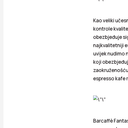
Kao veliki učesn
kontrole kvalit
obezbjeđuje sig
najkvalitetniji 
uvijek nudimo n
koji obezbjeđu
zaokruženošću i
espresso kafe ra
Barcaffè Fantas