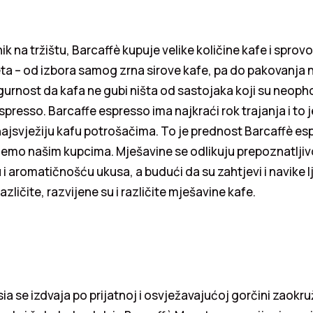
ik na tržištu, Barcaffè kupuje velike količine kafe i sprov
eta – od izbora samog zrna sirove kafe, pa do pakovanja n
urnost da kafa ne gubi ništa od sastojaka koji su neoph
espresso. Barcaffe espresso ima najkraći rok trajanja i to 
ajsvježiju kafu potrošačima. To je prednost Barcaffè esp
jemo našim kupcima. Mješavine se odlikuju prepoznatlji
 aromatičnošću ukusa, a budući da su zahtjevi i navike lj
zličite, razvijene su i različite mješavine kafe.
ia se izdvaja po prijatnoj i osvježavajućoj gorčini zaok