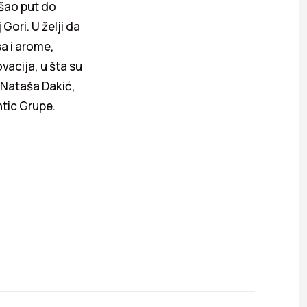
ašao put do
 Gori. U želji da
a i arome,
vacija, u šta su
e Nataša Dakić,
tic Grupe.