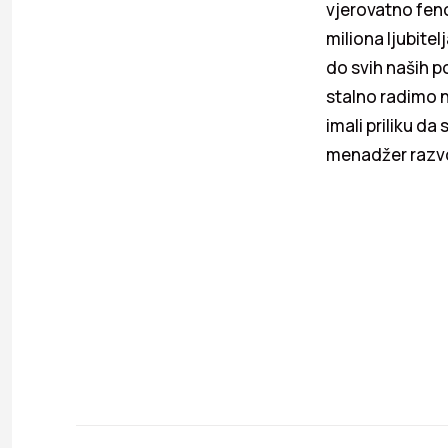
vjerovatno fen
miliona ljubitelj
do svih naših p
stalno radimo n
imali priliku da
menadžer razvo