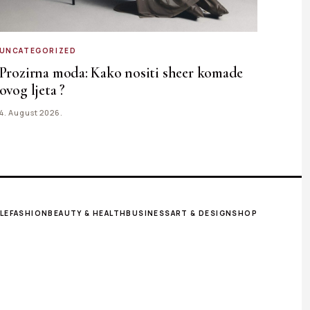
UNCATEGORIZED
Prozirna moda: Kako nositi sheer komade
ovog ljeta ?
4. August 2026.
LE
FASHION
BEAUTY & HEALTH
BUSINESS
ART & DESIGN
SHOP