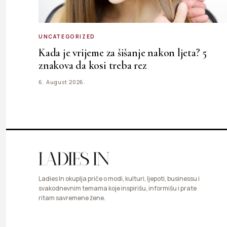
UNCATEGORIZED
Kada je vrijeme za šišanje nakon ljeta? 5
znakova da kosi treba rez
6. August 2026.
Ladies In okuplja priče o modi, kulturi, ljepoti, businessu i
svakodnevnim temama koje inspirišu, informišu i prate
ritam savremene žene.