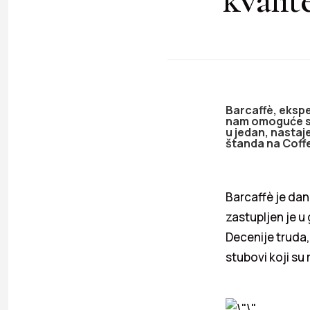
Barcaffè, ekspe
nam omoguće sam
u jedan, nastaj
štanda na Coffe 
Barcaffè je dan
zastupljen je u
Decenije truda, 
stubovi koji su