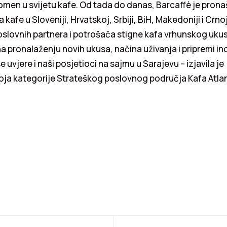
omen u svijetu kafe. Od tada do danas, Barcaffè je pron
a kafe u Sloveniji, Hrvatskoj, Srbiji, BiH, Makedoniji i Crnoj
oslovnih partnera i potrošača stigne kafa vrhunskog ukus
a pronalaženju novih ukusa, načina uživanja i pripremi ino
 se uvjere i naši posjetioci na sajmu u Sarajevu – izjavila j
ja kategorije Strateškog poslovnog područja Kafa Atlan