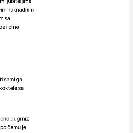
 ljubiteljima
vim naknadnim
om sa
a i crne
iti sami ga
 koktele sa
rend dugi niz
, po čemu je