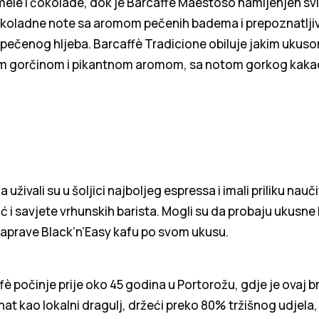
le i čokolade, dok je Barcaffè Maestoso namijenjen svim
koladne note sa aromom pečenih badema i prepoznatlji
pečenog hljeba. Barcaffè Tradicione obiluje jakim ukus
 gorčinom i pikantnom aromom, sa notom gorkog kakao
 uživali su u šoljici najboljeg espressa i imali priliku nauč
ć i savjete vrhunskih barista. Mogli su da probaju ukusne
 naprave Black’n’Easy kafu po svom ukusu.
ffè počinje prije oko 45 godina u Portorožu, gdje je ovaj b
at kao lokalni dragulj, držeći preko 80% tržišnog udjela