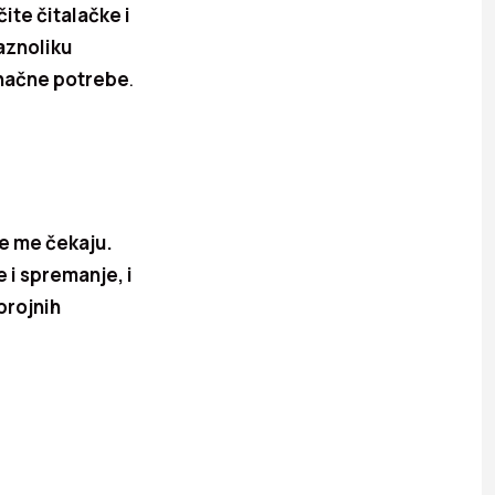
ite čitalačke i
aznoliku
dinačne potrebe
.
je me čekaju.
 i spremanje, i
brojnih