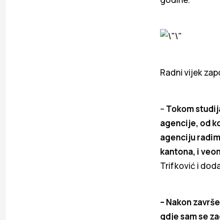
Radni vijek zap
–
Tokom studija
agencije, od k
agenciju radim
kantona, i ve
Trifković i doda
– Nakon završet
gdje sam se za