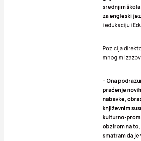
srednjim škola
za engleski je
i edukaciju i E
Pozicija direkt
mnogim izazov
–
Ona podrazum
praćenje novih
nabavke, obrade
književnim sus
kulturno-promo
obzirom na to, 
smatram da je 