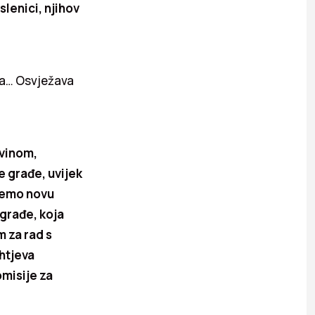
slenici, njihov
iva… Osvježava
ovinom,
 građe, uvijek
učemo novu
 građe, koja
 za rad s
ahtjeva
omisije za