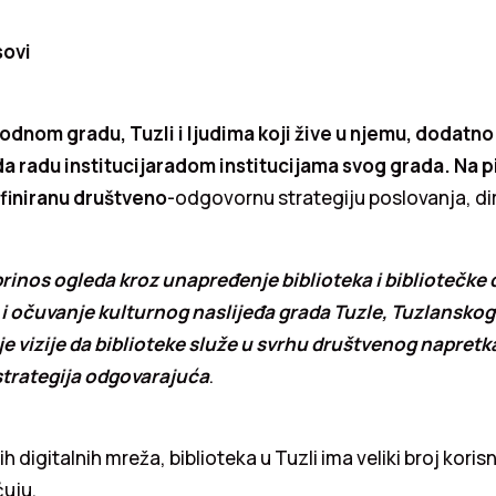
sovi
dnom gradu, Tuzli i ljudima koji žive u njemu, dodatno 
da radu institucijaradom institucijama svog grada. Na p
efiniranu društveno
-odgovornu strategiju poslovanja, di
prinos ogleda kroz unapređenje biblioteka i bibliotečke 
 i očuvanje kulturnog naslijeđa grada Tuzle, Tuzlanskog
je vizije da biblioteke služe u svrhu društvenog napretka
 strategija odgovarajuća
.
ih digitalnih mreža, biblioteka u Tuzli ima veliki broj korisni
uju.