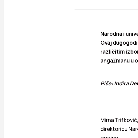
Narodna i unive
Ovaj dugogodiš
različitim izb
angažmanu u ovo
Piše: Indira De
Mirna Trifković
direktoricu Nar
godine.