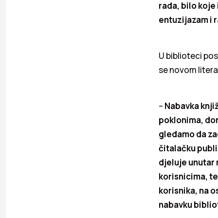
rada, bilo koje 
entuzijazam i 
U biblioteci pos
se novom liter
–
Nabavka knji
poklonima, don
gledamo da zad
čitalačku publ
djeluje unutar
korisnicima, te
korisnika, na o
nabavku bibli