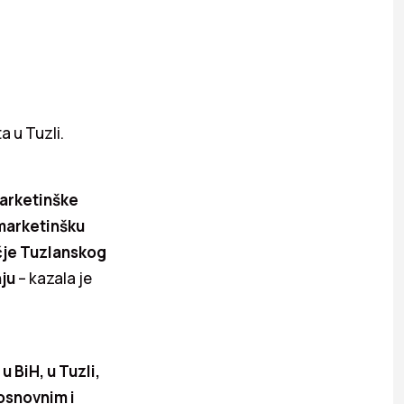
a u Tuzli.
marketinške
 marketinšku
čje Tuzlanskog
ju
– kazala je
 BiH, u Tuzli,
 osnovnim i