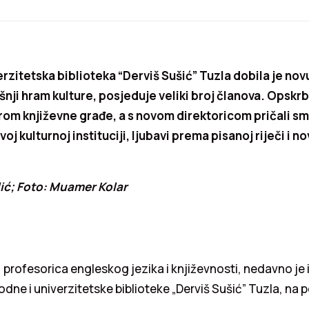
rzitetska biblioteka “Derviš Sušić” Tuzla dobila je nov
nji hram kulture, posjeduje veliki broj članova. Opskrb
orom književne građe, a s novom direktoricom pričali s
j kulturnoj instituciji, ljubavi prema pisanoj riječi i 
lić; Foto: Muamer Kolar
, profesorica engleskog jezika i književnosti, nedavno j
odne i univerzitetske biblioteke „Derviš Sušić” Tuzla, na p