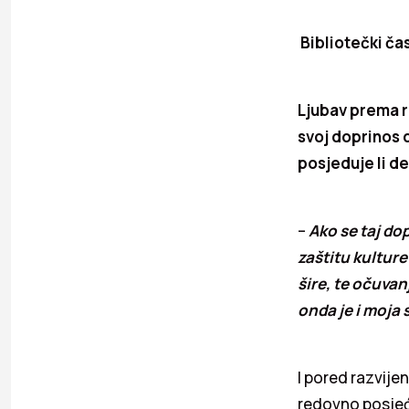
Bibliotečki ča
Ljubav prema ro
svoj doprinos 
posjeduje li d
–
Ako se taj do
zaštitu kulture
šire, te očuvan
onda je i moja
I pored razvijen
redovno posjeć