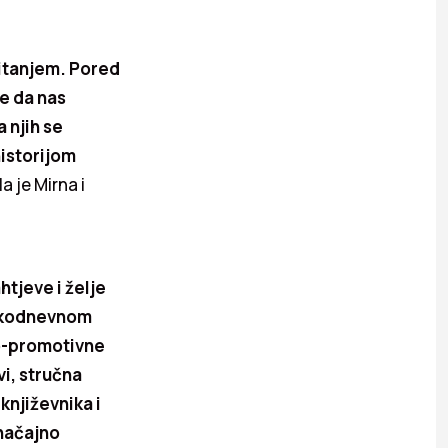
 čitanjem. Pored
te da nas
 njih se
historijom
a je Mirna i
htjeve i želje
svakodnevnom
no-promotivne
vi, stručna
književnika i
značajno