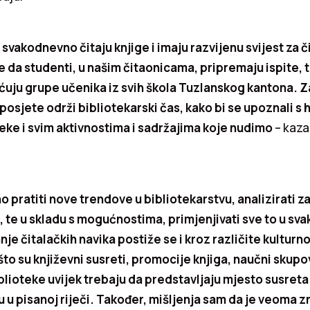
i svakodnevno čitaju knjige i imaju razvijenu svijest za
e da studenti, u našim čitaonicama, pripremaju ispite, 
uju grupe učenika iz svih škola Tuzlanskog kantona. Za
posjete održi bibliotekarski čas, kako bi se upoznali s 
teke i svim aktivnostima i sadržajima koje nudimo
– kazal
o pratiti nove trendove u bibliotekarstvu, analizirati za
a, te u skladu s mogućnostima, primjenjivati sve to u 
je čitalačkih navika postiže se i kroz različite kultur
što su književni susreti, promocije knjiga, naučni skupo
lioteke uvijek trebaju da predstavljaju mjesto susreta 
ju u pisanoj riječi. Također, mišljenja sam da je veoma 