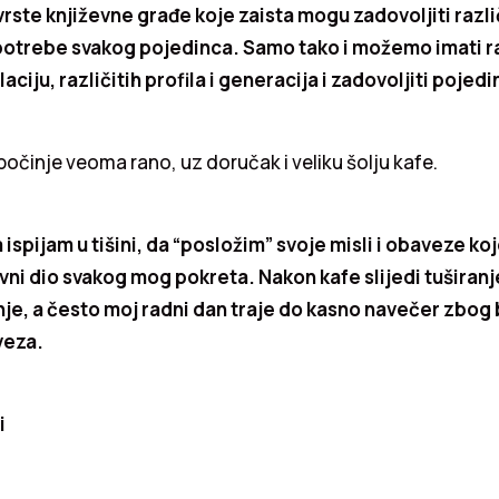
vrste književne građe koje zaista mogu zadovoljiti različ
potrebe svakog pojedinca. Samo tako i možemo imati r
aciju, različitih profila i generacija i zadovoljiti poje
počinje veoma rano, uz doručak i veliku šolju kafe.
 ispijam u tišini, da “posložim” svoje misli i obaveze ko
vni dio svakog mog pokreta. Nakon kafe slijedi tuširanje
nje, a često moj radni dan traje do kasno navečer zbog 
veza.
i