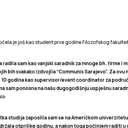
očela je još kao student prve godine Filozofskog fakultet
 radila sam kao vanjski saradnik za mnoge bh. firme i 
ojih bih svakako izdvojila “Communis Sarajevo”. Za ovu
 10 godina kao supervisor/event coordinator za podru
oma sam ponosna na našu dugogodišnju uspješnu saradn
la:
ka studija zaposlila sam se na Američkom univerzitetu u
držala otprilike godinu, a nakon toga počinjem raditi u