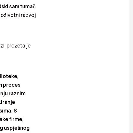
dski sam tumač
loživotni razvoj
zli prožeta je
lioteke,
am proces
anju raznim
ziranje
sima. S
ake firme,
og uspješnog