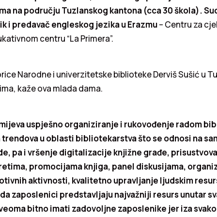
ma na području Tuzlanskog kantona (cca 30 škola). Su
zik i predavač engleskog jezika u Erazmu
– Centru za cje
dukativnom centru “La Primera”.
orice Narodne i univerzitetske biblioteke Derviš Sušić u Tu
ima, kaže ova mlada dama.
ijeva uspješno organiziranje i rukovođenje radom bib
 trendova u oblasti bibliotekarstva što se odnosi na s
, pa i vršenje digitalizacije knjižne građe, prisustvov
retima, promocijama knjiga, panel diskusijama, organi
tivnih aktivnosti, kvalitetno upravljanje ljudskim resur
da zaposlenici predstavljaju najvažniji resurs unutar sv
veoma bitno imati zadovoljne zaposlenike jer iza svak