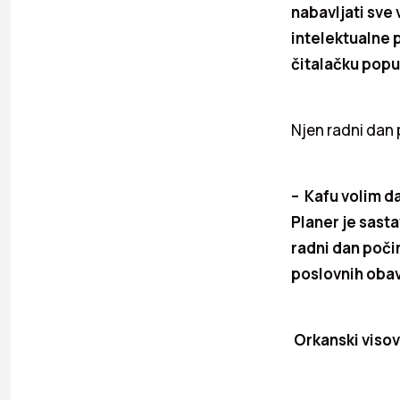
nabavljati sve 
intelektualne 
čitalačku popul
Njen radni dan 
– Kafu volim da
Planer je sasta
radni dan poči
poslovnih oba
Orkanski visov