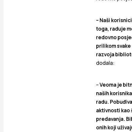
– Naši korisnic
toga, raduje m
redovno posjeć
prilikom svake 
razvoja biblio
dodala:
–
Veoma je bitn
naših korisnik
radu. Pobuđivan
aktivnosti kao 
predavanja. Bib
onih koji uživa