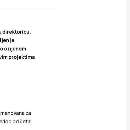
u direktoricu.
ljen je
mo o njenom
novim projektima
e imenovana za
eriod od četiri