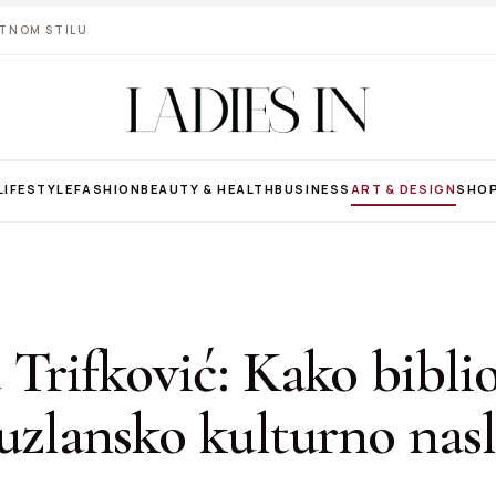
VOTNOM STILU
LIFESTYLE
FASHION
BEAUTY & HEALTH
BUSINESS
ART & DESIGN
SHO
Trifković: Kako bibli
uzlansko kulturno nasl