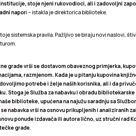
institucije, stoje njeni rukovodioci, ali i zadovoljni zapo
radni napor
i – istakla je direktorica biblioteke.
toje sistemska pravila. Pažljivo se biraju novi naslovi, št
aturom.
žne građe vrši se dostavom obaveznog primjerka, kup
acijama, razmjenom. Kada je u pitanju kupovina knjižne
ovoljimo potrebe i želje naših korisnika, ali i da priv
iku. Stoga je Služba za nabavku i obradu bibliotekarske
 naše biblioteke, upućena na najužu saradnju sa Službom
 se nabavka vrši na osnovu prikupljenih i analiziranih z
snovu ponude izdavača ili autora lično, uz stručni rad K
otečke građe
.