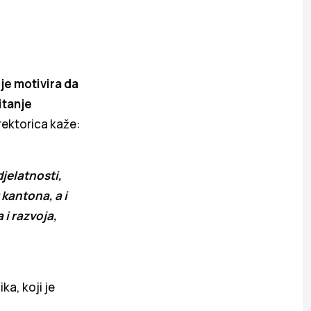
je motivira da
itanje
rektorica kaže:
djelatnosti,
 kantona, a i
 i razvoja,
ka, koji je