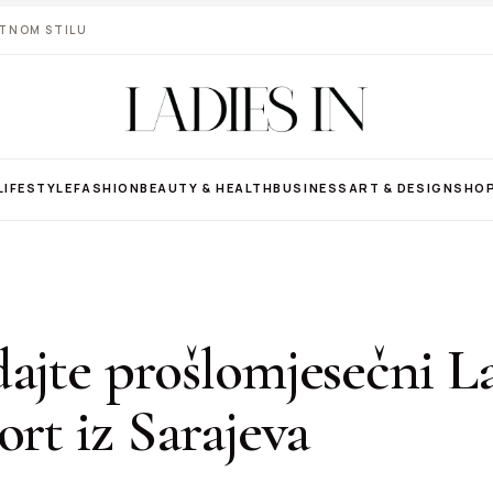
VOTNOM STILU
LIFESTYLE
FASHION
BEAUTY & HEALTH
BUSINESS
ART & DESIGN
SHO
ajte prošlomjesečni L
ort iz Sarajeva