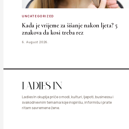
UNCATEGORIZED
Kada je vrijeme za šišanje nakon ljeta? 5
znakova da kosi treba rez
6. August 2026.
Ladies In okuplja priče o modi, kulturi, ljepoti, businessu i
svakodnevnim temama koje inspirišu, informišu i prate
ritam savremene žene.