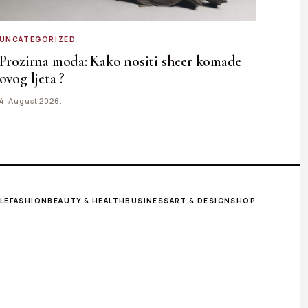
UNCATEGORIZED
Prozirna moda: Kako nositi sheer komade
ovog ljeta ?
4. August 2026.
LE
FASHION
BEAUTY & HEALTH
BUSINESS
ART & DESIGN
SHOP