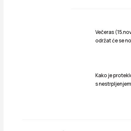
Večeras (15.no
održat će se n
Kako je protekl
s nestrpljenjem