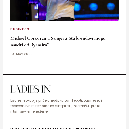
BUSINESS
Michael Corcoran u Sarajevu: Šta brendovi mogu
naučiti od Ryanaira?
19. May 2026.
Ladies In okuplja priče o modi, kulturi, ljepoti, businessu i
svakodnevnim temama koje inspirišu, informišu i prate
ritam savremene žene.
LIFESTYLE
FASHION
BEAUTY & HEALTH
BUSINESS