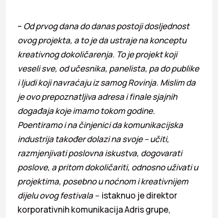
–
Od prvog dana do danas postoji dosljednost
ovog projekta, a to je da ustraje na konceptu
kreativnog dokoličarenja. To je projekt koji
veseli sve, od učesnika, panelista, pa do publike
i ljudi koji navraćaju iz samog Rovinja. Mislim da
je ovo prepoznatljiva adresa i finale sjajnih
događaja koje imamo tokom godine.
Poentiramo i na činjenici da komunikacijska
industrija također dolazi na svoje – učiti,
razmjenjivati poslovna iskustva, dogovarati
poslove, a pritom dokoličariti, odnosno uživati u
projektima, posebno u noćnom i kreativnijem
dijelu ovog festivala –
istaknuo je direktor
korporativnih komunikacija Adris grupe,