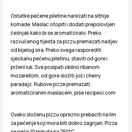
Ostatke pečene piletine narezati na sitnije
komade. Maslac otopiti i dodati prepolovljen
češnjak kako bi se aromatiziralo. Preko
razvučenog tijesta za pizzu premazati nadjev
od bijelog sira. Preko svega rasporediti
sjeckanu pečenu piletinu, staviti od gore i
prženi luk. Sve posipati obilno ribanom
mozarellom, od gore složiti još i cherry
paradajz. Rubove pizze premazati
aromatiziranim maslacem, piše recipeci.com
Ovako složenu pizzu oprezno prebaciti na lim
za pečenje koji mora biti dobro zagrijan. Pizza
se peče 10 minuta na 250*C.