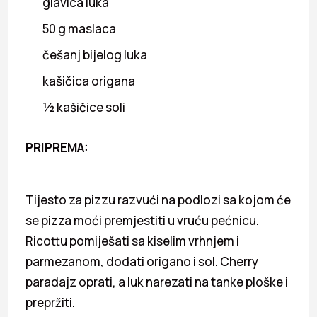
glavica luka
50 g maslaca
češanj bijelog luka
kašičica origana
½ kašičice soli
PRIPREMA:
Tijesto za pizzu razvući na podlozi sa kojom će
se pizza moći premjestiti u vruću pećnicu.
Ricottu pomiješati sa kiselim vrhnjem i
parmezanom, dodati origano i sol. Cherry
paradajz oprati, a luk narezati na tanke ploške i
prepržiti.