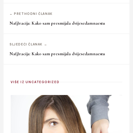
← PRETHODNI ČLANAK
Na(j)racija: Kako sam presmijala dvijesedamnaestu
SLJEDEĆI ČLANAK →
Na(j)racija: Kako sam presmijala dvijesedamnaestu
VIŠE IZ UNCATEGORIZED