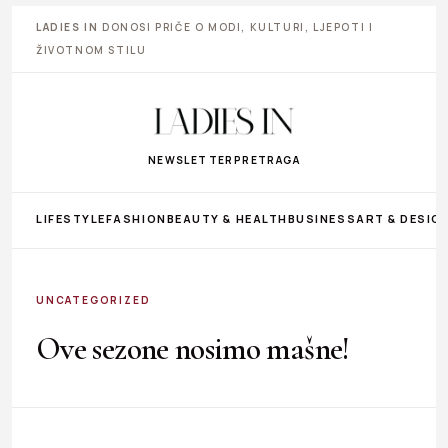
LADIES IN
DONOSI PRIČE O MODI, KULTURI, LJEPOTI I
ŽIVOTNOM STILU
NEWSLETTER
PRETRAGA
LIFESTYLE
FASHION
BEAUTY & HEALTH
BUSINESS
ART & DESIG
UNCATEGORIZED
Ove sezone nosimo mašne!