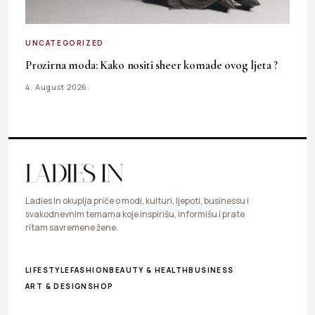
UNCATEGORIZED
Prozirna moda: Kako nositi sheer komade ovog ljeta ?
4. August 2026.
Ladies In okuplja priče o modi, kulturi, ljepoti, businessu i
svakodnevnim temama koje inspirišu, informišu i prate
ritam savremene žene.
LIFESTYLE
FASHION
BEAUTY & HEALTH
BUSINESS
ART & DESIGN
SHOP