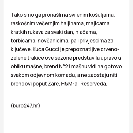
Tako smo ga pronašli na svilenim košuljama,
raskošnim večernjim haljinama, majicama
kratkih rukava za svaki dan, hlačama,
torbicama, novčanicima, pa i privjescima za
ključeve. Kuća Gucci je prepoznatljive crveno-
zelene trakice ove sezone predstavila upravo u
obliku mašne, brend N°21 mašnu vidi na gotovo
svakom odjevnom komadu, a ne zaostaju niti
brendovi poput Zare, H&M-a i Reserveda.
(buro247.hr)