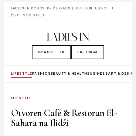
LADIES IN
DONOSI PRIČE O MODI, KULTURI, LJEPOTI I
ŽIVOTNOM STILU
NEWSLETTER
PRETRAGA
LIFESTYLE
FASHION
BEAUTY & HEALTH
BUSINESS
ART & DESIG
LIFESTYLE
Otvoren Café & Restoran El-
Sahara na Ilidži