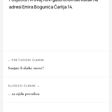
adresi Emira Bogunića Čarlija 14.
← PRETHODNI ČLANAK
Sanjate li slatke snove?
SLJEDEĆI ČLANAK →
… za cijelu porodicu