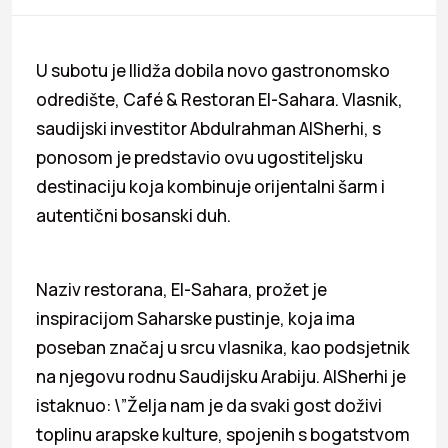
U subotu je Ilidža dobila novo gastronomsko
odredište, Café & Restoran El-Sahara. Vlasnik,
saudijski investitor Abdulrahman AlSherhi, s
ponosom je predstavio ovu ugostiteljsku
destinaciju koja kombinuje orijentalni šarm i
autentični bosanski duh.
Naziv restorana, El-Sahara, prožet je
inspiracijom Saharske pustinje, koja ima
poseban značaj u srcu vlasnika, kao podsjetnik
na njegovu rodnu Saudijsku Arabiju. AlSherhi je
istaknuo: \”Želja nam je da svaki gost doživi
toplinu arapske kulture, spojenih s bogatstvom