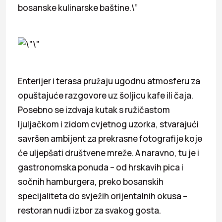
bosanske kulinarske baštine.\”
Enterijer i terasa pružaju ugodnu atmosferu za
opuštajuće razgovore uz šoljicu kafe ili čaja.
Posebno se izdvaja kutak s ružičastom
ljuljačkom i zidom cvjetnog uzorka, stvarajući
savršen ambijent za prekrasne fotografije koje
će uljepšati društvene mreže. A naravno, tu je i
gastronomska ponuda – od hrskavih pica i
sočnih hamburgera, preko bosanskih
specijaliteta do svježih orijentalnih okusa –
restoran nudi izbor za svakog gosta.