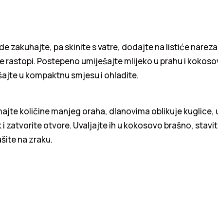
de zakuhajte, pa skinite s vatre, dodajte na listiće nareza
e rastopi. Postepeno umiješajte mlijeko u prahu i kokos
šajte u kompaktnu smjesu i ohladite.
jte količine manjeg oraha, dlanovima oblikuje kuglice, u
k i zatvorite otvore. Uvaljajte ih u kokosovo brašno, stavi
ušite na zraku.