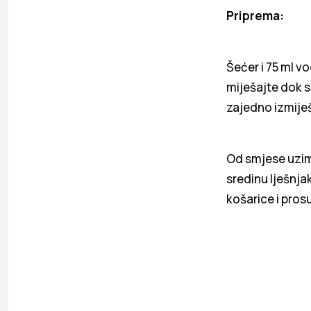
Priprema:
Šećer i 75 ml vo
miješajte dok s
zajedno izmije
Od smjese uzima
sredinu lješnja
košarice i pros