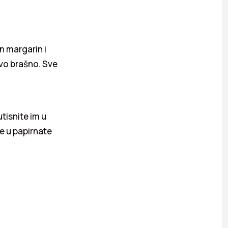
n margarin i
ovo brašno. Sve
tisnite im u
te u papirnate