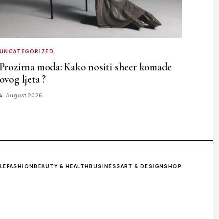
UNCATEGORIZED
Prozirna moda: Kako nositi sheer komade
ovog ljeta ?
4. August 2026.
LE
FASHION
BEAUTY & HEALTH
BUSINESS
ART & DESIGN
SHOP