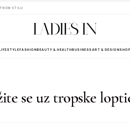
VOTNOM STILU
LIFESTYLE
FASHION
BEAUTY & HEALTH
BUSINESS
ART & DESIGN
SHO
ite se uz tropske lopt