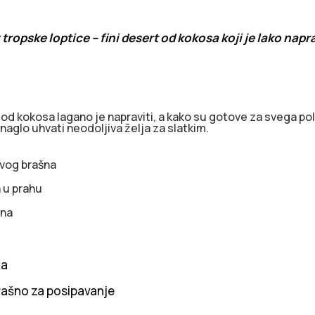
 tropske loptice – fini desert od kokosa koji je lako napra
 od kokosa lagano je napraviti, a kako su gotove za svega pol
 naglo uhvati neodoljiva želja za slatkim.
vog brašna
 u prahu
ina
ka
ašno za posipavanje