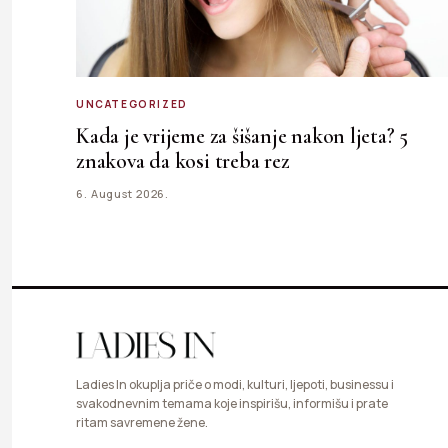
UNCATEGORIZED
Kada je vrijeme za šišanje nakon ljeta? 5
znakova da kosi treba rez
6. August 2026.
Ladies In okuplja priče o modi, kulturi, ljepoti, businessu i
svakodnevnim temama koje inspirišu, informišu i prate
ritam savremene žene.