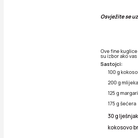
Osvježite se uz
Ove fine kuglice
su izbor ako vas
Sastojci:
100 g kokoso
200 g mlijeka
125 g margar
175 g šećera
30 g lješnja
kokosovo br