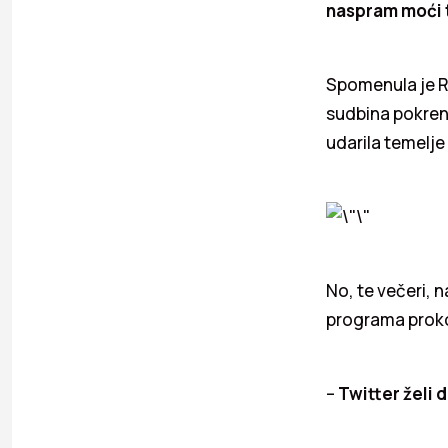
naspram moći t
Spomenula je Re
sudbina pokren
udarila temelje
No, te večeri, 
programa prok
–
Twitter želi