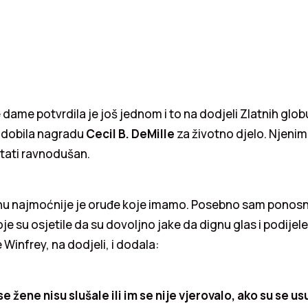
 dame potvrdila je još jednom i to na dodjeli Zlatnih glob
e dobila nagradu
Cecil B. DeMille
za životno djelo. Njen
tati ravnodušan.
inu najmoćnije je oruđe koje imamo. Posebno sam ponosna
e su osjetile da su dovoljno jake da dignu glas i podijele
e Winfrey, na dodjeli, i dodala:
žene nisu slušale ili im se nije vjerovalo, ako su se usu