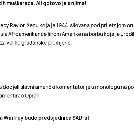
ih muškaraca. Ali gotovo je s njima!
cy Raylor, ženu koja je 1944. silovana pod prijetnjom oruž
ula Afroamerikance širom Amerike na borbu koja je urodi
 za velike građanske promjene.
na dodjeli slavni američki komentator je u monologu na p
omentirao Oprah.
 da Winfrey bude predsjednica SAD-a!