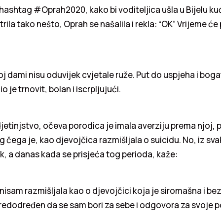
 hashtag #Oprah2020, kako bi voditeljica ušla u Bijelu ku
otrila tako nešto, Oprah se našalila i rekla: “OK” Vrijeme će 
j dami nisu oduvijek cvjetale ruže. Put do uspjeha i bog
io je trnovit, bolan i iscrpljujući.
djetinjstvo, očeva porodica je imala averziju prema njoj, 
g čega je, kao djevojčica razmišljala o suicidu. No, iz svak
k, a danas kada se prisjeća tog perioda, kaže:
 nisam razmišljala kao o djevojčici koja je siromašna i bez
redodređen da se sam bori za sebe i odgovora za svoje 