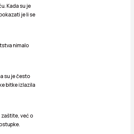
ću. Kada su je
pokazati je li se
atstva nimalo
pa su je često
e bitke izlazila
 zaštite, već o
postupke.