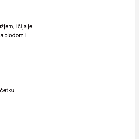
jem, i čija je
la plodom i
očetku