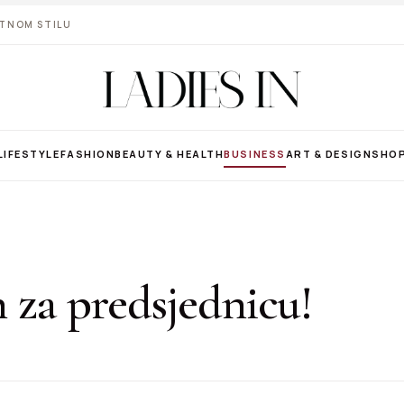
VOTNOM STILU
LIFESTYLE
FASHION
BEAUTY & HEALTH
BUSINESS
ART & DESIGN
SHO
 za predsjednicu!