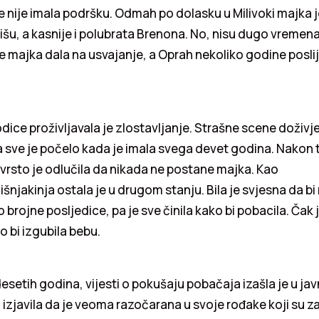
e nije imala podršku. Odmah po dolasku u Milivoki majka jo
išu, a kasnije i polubrata Brenona. No, nisu dugo vremena 
 je majka dala na usvajanje, a Oprah nekoliko godine posli
ice proživljavala je zlostavljanje. Strašne scene doživje
 sve je počelo kada je imala svega devet godina. Nakon 
čvrsto je odlučila da nikada ne postane majka. Kao
njakinja ostala je u drugom stanju. Bila je svjesna da bi
 brojne posljedice, pa je sve činila kako bi pobacila. Čak j
 bi izgubila bebu.
esetih godina, vijesti o pokušaju pobačaja izašla je u jav
i i izjavila da je veoma razočarana u svoje rođake koji su 