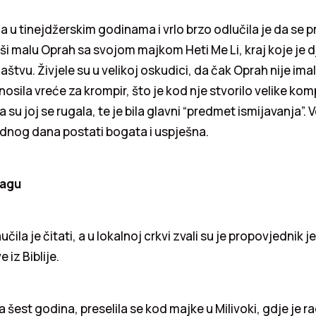
la u tinejdžerskim godinama i vrlo brzo odlučila je da se p
ši malu Oprah sa svojom majkom Heti Me Li, kraj koje je d
štvu. Živjele su u velikoj oskudici, da čak Oprah nije imal
nosila vreće za krompir, što je kod nje stvorilo velike kom
su joj se rugala, te je bila glavni “predmet ismijavanja”. 
ednog dana postati bogata i uspješna.
cagu
učila je čitati, a u lokalnoj crkvi zvali su je propovjednik j
e iz Biblije.
 šest godina, preselila se kod majke u Milivoki, gdje je ra