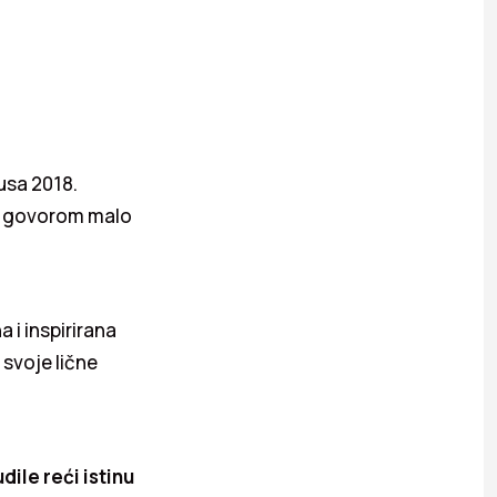
usa 2018.
im govorom malo
 i inspirirana
 svoje lične
dile reći istinu