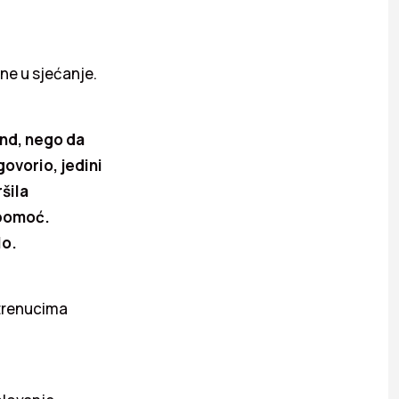
ane u sjećanje.
and, nego da
ovorio, jedini
ršila
 pomoć.
lo.
 trenucima