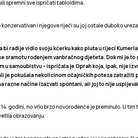
ili spremni sve ispričati tabloidima.
e konzervativan i njegove riječi su joj ostale duboko urez
a bi radije vidio svoju kćerku kako pluta u rijeci Kumerl
e sramotu rođenjem vanbračnog djeteta. Dok mi je to g
am u samoubistvu – ispričala je Oprah koja, ipak, nije izv
li je pokušala nekolicinom očajničkih poteza zatražiti
a razne načine izazvati spontani, ali joj to nije uspijeva
u 14. godini, no vrlo brzo novorođenče je preminulo. U tim
etila obrazovanju.