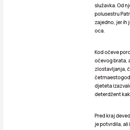
služavka. Od nj
polusestru Patr
zajedno, jer ih
oca.
Kod očeve porod
očevog brata, a
zlostavljanja, 
četrnaestogodiš
djeteta izazvalo
deterdžent kako
Pred kraj deved
je potvrdila, al