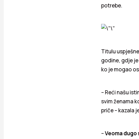
potrebe.
Titulu uspješne
godine, gdje j
ko je mogao os
– Reći našu ist
svim ženama koj
priče – kazala j
–
Veoma dugo se 