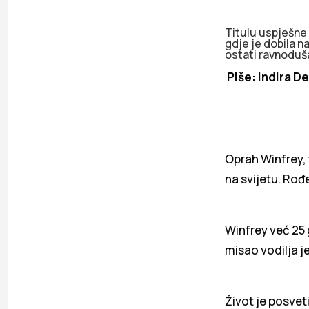
Titulu uspješne 
gdje je dobila 
ostati ravnoduš
Piše: Indira De
Oprah Winfrey, 
na svijetu. Rođe
Winfrey već 25 g
misao vodilja je
Život je posve