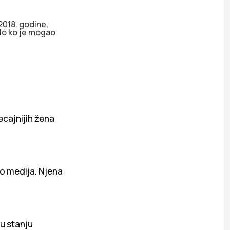
2018. godine,
lo ko je mogao
ecajnijih žena
kao medija. Njena
u stanju