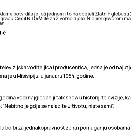
dame potvrdila je još jednom i to na dodjeli Zlatnih globusa 
nagradu
Cecil B. DeMille
za životno djelo. Njenim govorom ma
an
lić
televizijska voditeljica i producentica, jedna je od najutj
na je u Misisipiju, u januaru 1954. godine.
odina vodi najgledaniji talk show u historiji televizije, 
: “Nebitno je gdje se nalazite u životu, niste sami”.
tila borbi za jednakopravnost žena i pomaganju osobama 