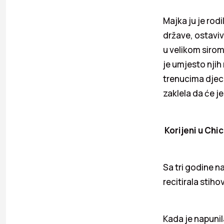
Majka ju je rodi
države, ostaviv
u velikom siroma
je umjesto njih 
trenucima djeca 
zaklela da će j
Korijeni u Chi
Sa tri godine na
recitirala stihov
Kada je napunila