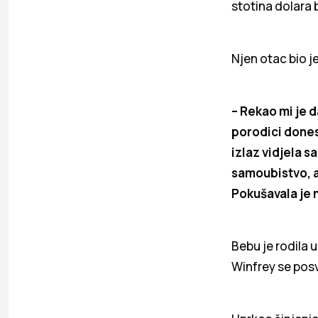
stotina dolara b
Njen otac bio j
– Rekao mi je d
porodici dones
izlaz vidjela s
samoubistvo, a
Pokušavala je n
Bebu je rodila 
Winfrey se posv