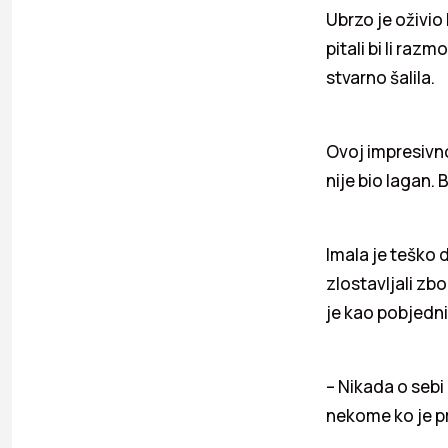
Ubrzo je oživio
pitali bi li razm
stvarno šalila.
Ovoj impresivno
nije bio lagan. B
Imala je teško 
zlostavljali zbo
je kao pobjedni
– Nikada o sebi
nekome ko je p