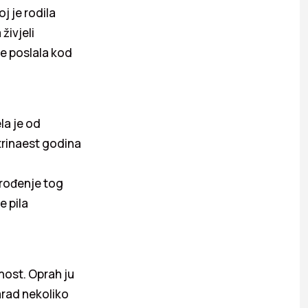
j je rodila
živjeli
je poslala kod
la je od
trinaest godina
 rođenje tog
e pila
nost. Oprah ju
zarad nekoliko