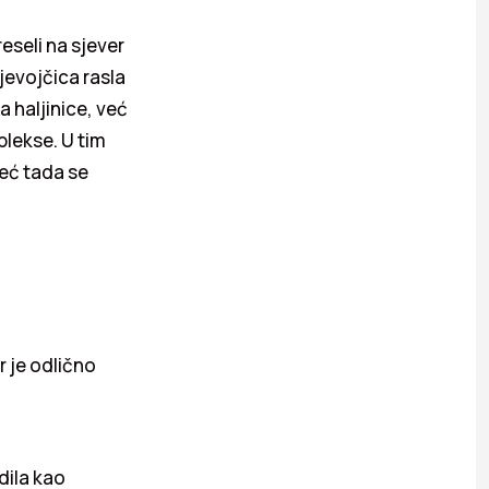
reseli na sjever
jevojčica rasla
a haljinice, već
plekse. U tim
Već tada se
er je odlično
dila kao