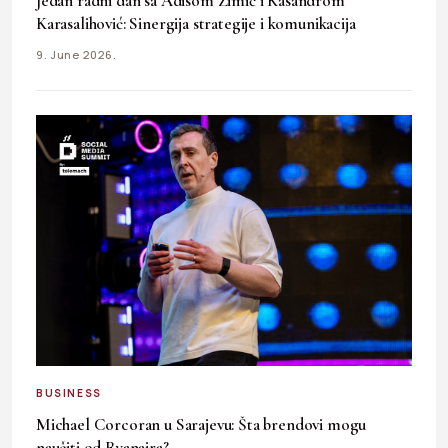
Jedan radni dan sa Adisom Zimić i Kasandrom
Karasalihović: Sinergija strategije i komunikacija
9. June 2026.
BUSINESS
Michael Corcoran u Sarajevu: Šta brendovi mogu
naučiti od Ryanaira?