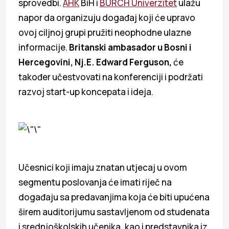
sprovedbi.
AHK
BiH i
BURCH Univerzitet
ulažu
napor da organizuju događaj koji će upravo
ovoj ciljnoj grupi pružiti neophodne ulazne
informacije.
Britanski ambasador u Bosni i
Hercegovini, Nj.E. Edward Ferguson,
će
također učestvovati na konferenciji i podržati
razvoj start-up koncepata i ideja.
Učesnici koji imaju znatan utjecaj u ovom
segmentu poslovanja će imati riječ na
događaju sa predavanjima koja će biti upućena
širem auditorijumu sastavljenom od studenata
i srednjoškolskih učenika, kao i predstavnika iz