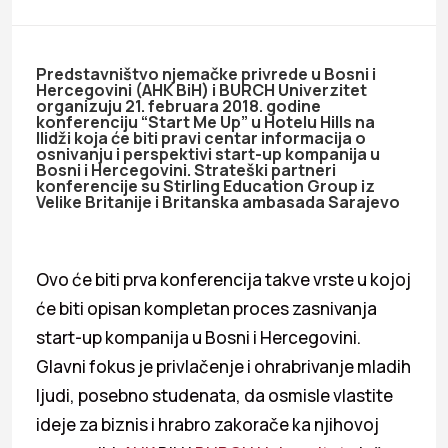
Predstavništvo njemačke privrede u Bosni i
Hercegovini (AHK BiH) i BURCH Univerzitet
organizuju 21. februara 2018. godine
konferenciju “Start Me Up” u Hotelu Hills na
Ilidži koja će biti pravi centar informacija o
osnivanju i perspektivi start-up kompanija u
Bosni i Hercegovini. Strateški partneri
konferencije su Stirling Education Group iz
Velike Britanije i Britanska ambasada Sarajevo
Ovo će biti prva konferencija takve vrste u kojoj
će biti opisan kompletan proces zasnivanja
start-up kompanija u Bosni i Hercegovini.
Glavni fokus je privlačenje i ohrabrivanje mladih
ljudi, posebno studenata, da osmisle vlastite
ideje za biznis i hrabro zakorače ka njihovoj