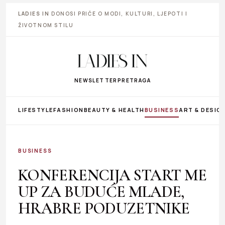
LADIES IN
DONOSI PRIČE O MODI, KULTURI, LJEPOTI I
ŽIVOTNOM STILU
NEWSLETTER
PRETRAGA
LIFESTYLE
FASHION
BEAUTY & HEALTH
BUSINESS
ART & DESIG
BUSINESS
KONFERENCIJA START ME
UP ZA BUDUĆE MLADE,
HRABRE PODUZETNIKE