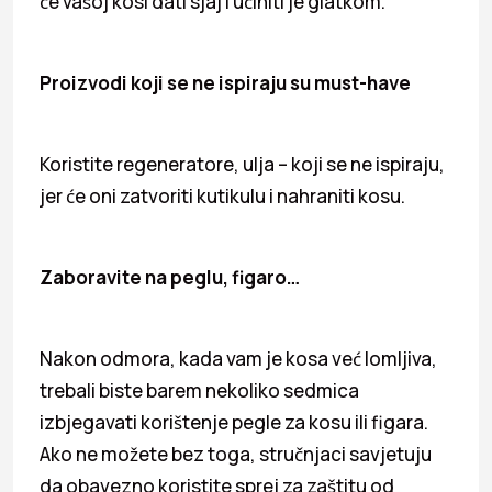
će vašoj kosi dati sjaj i učiniti je glatkom.
Proizvodi koji se ne ispiraju su must-have
Koristite regeneratore, ulja – koji se ne ispiraju,
jer će oni zatvoriti kutikulu i nahraniti kosu.
Zaboravite na peglu, figaro…
Nakon odmora, kada vam je kosa već lomljiva,
trebali biste barem nekoliko sedmica
izbjegavati korištenje pegle za kosu ili figara.
Ako ne možete bez toga, stručnjaci savjetuju
da obavezno koristite sprej za zaštitu od