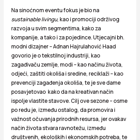
Na sinoćnom eventu fokus je bio na
sustainable livingu
, kao i promociji održivog
razvoja u svim segmentima, kako za
kompanije, a tako i za pojedince. Utjecajni bh.
modni dizajner – Adnan Hajrulahović Haad
govorio je o tekstilnoj industriji, kao
zagađivaču zemlje, modi – kao načinu života,
odjeći, zaštiti okoliša i sredine, reciklaži – kao
prevenciji zagađenja okoliša, te je sve dame
posavjetovao kako da na kreativan način
ispolje vlastite stavove. Cilj ove sezone – osme
po redu je, između ostalog, da promovira i
važnost očuvanja prirodnih resursa, jer ovakav
način života stvara ravnotežu, između
društvenih, ekoloških i ekonomskih potreba, te