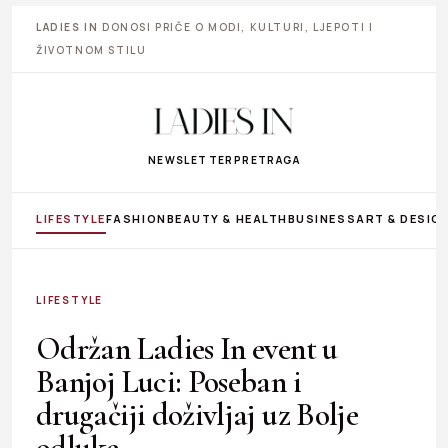
LADIES IN
DONOSI PRIČE O MODI, KULTURI, LJEPOTI I
ŽIVOTNOM STILU
NEWSLETTER
PRETRAGA
LIFESTYLE
FASHION
BEAUTY & HEALTH
BUSINESS
ART & DESIG
LIFESTYLE
Održan Ladies In event u
Banjoj Luci: Poseban i
drugačiji doživljaj uz Bolje
odluke