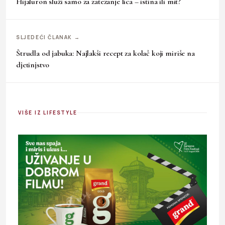
Hijaluron služi samo za zatezanje lica – istina ili mit?
SLJEDEĆI ČLANAK →
Štrudla od jabuka: Najlakši recept za kolač koji miriše na
djetinjstvo
VIŠE IZ LIFESTYLE