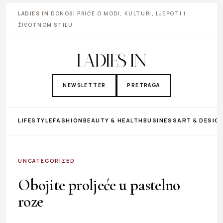
LADIES IN
DONOSI PRIČE O MODI, KULTURI, LJEPOTI I
ŽIVOTNOM STILU
NEWSLETTER
PRETRAGA
LIFESTYLE
FASHION
BEAUTY & HEALTH
BUSINESS
ART & DESIG
UNCATEGORIZED
Obojite proljeće u pastelno
roze