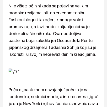
Nije više zločin ni kada se pojavi na velikim
modnim revijama, ali i na crvenom tepihu.
Fashion blogeri također je mnogo vole i
promoviraju, a i svi modni zaljubljenici su je
dočekali raširenih ruku. Ova neodoljiva
pastelna boja zaludila je i Oscara de la Rentu i
japanskog dizajnera Tadashia Sohija koji su je
iskoristili u svojim neprevaziđenim kreacijama.
Priča o „pastelnom osvajanju“ počela je na
londonskoj sedmici mode, a interesantna „igra“
je da je New York i njihov fashion show bio sav u