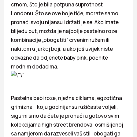
crnom, što je bila potpuna suprotnost
Londonu. Što se ove boje tiče, morate samo
pronaći svoju nijansu i držati je se. Ako imate
blijedu put, možda je najbolje pastelno roze
kombinacije „obogatiti“ crvenim ružem ili
nakitom u jarkoj boji, a ako još uvijek niste
odvažne da odjenete baby pink, počnite
modnim dodacima.
Pastelna bebi roze, nježna ciklama, egzotična
grimizna – koju god nijansu ružičaste voljeli,
sigurni smo da ćete je pronaći u gotovo svim
kolekcijama high street brendova, osmišljenoj
sa namjerom da razveseli vaš stil i obogati ga