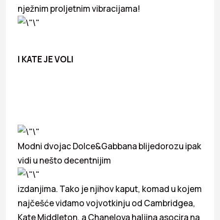
nježnim proljetnim vibracijama!
I KATE JE VOLI
Modni dvojac Dolce&Gabbana blijedorozu ipak
vidi u nešto decentnijim
izdanjima. Tako je njihov kaput, komad u kojem
najčešće viđamo vojvotkinju od Cambridgea,
Kate Middleton, a Chanelova haljina asocira na