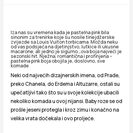
Iza nas su vremena kada je pastelna pink bila
sinonim za trenirke koje su nosile tinejdžerske
zvijezde sa Louis Vuiton torbicama. Možda neku
od vas podsjeća na djetinjstvo, lutkice ili ukusne
macarone, ali jedno je sigurno…ova boja najveći je
sezonski hit. Nježna, romantična i profinjena –
pastelna pink boja obojila je, doslovno, sve
komade
Neki od najvećih dizajnerskih imena, od Prade,
preko Chanela, do Erdema i Altuzarre, ostali su
upečatljivi tako što su u svoje kolekcije ubacili
nekoliko komada u ovoj nijansi. Baby roze se od
prošle jeseni protegla i kroz zimu i konačno na
velika vrata dočekala i ovo proljeće.