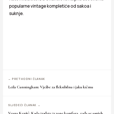
popularne vintage kompletiće od sakoa i
suknje.
← PRETHODNI ČLANAK
Leila Cunningham: Vježbe za fleksibilnu i jaku kičmu
SLJEDEĆI ČLANAK →
Vesna Kenjić: Kada izađete iz zone komfora, rađa se uspjeh