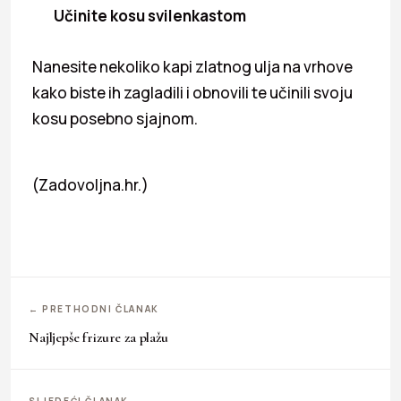
Učinite kosu svilenkastom
Nanesite nekoliko kapi zlatnog ulja na vrhove
kako biste ih zagladili i obnovili te učinili svoju
kosu posebno sjajnom.
(Zadovoljna.hr.)
← PRETHODNI ČLANAK
Najljepše frizure za plažu
SLJEDEĆI ČLANAK →