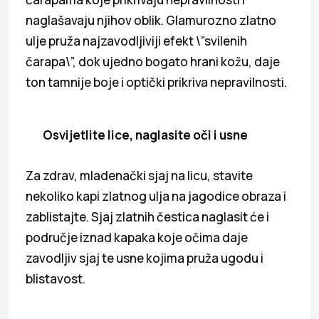
naglašavaju njihov oblik. Glamurozno zlatno
ulje pruža najzavodljiviji efekt \”svilenih
čarapa\”, dok ujedno bogato hrani kožu, daje
ton tamnije boje i optički prikriva nepravilnosti.
Osvijetlite lice, naglasite oči i usne
Za zdrav, mladenački sjaj na licu, stavite
nekoliko kapi zlatnog ulja na jagodice obraza i
zablistajte. Sjaj zlatnih čestica naglasit će i
područje iznad kapaka koje očima daje
zavodljiv sjaj te usne kojima pruža ugodu i
blistavost.