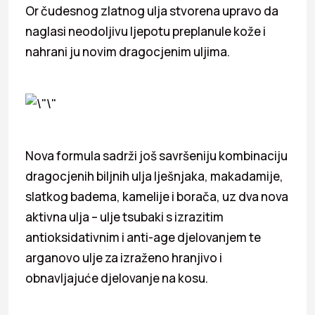
Or čudesnog zlatnog ulja stvorena upravo da
naglasi neodoljivu ljepotu preplanule kože i
nahrani ju novim dragocjenim uljima.
Nova formula sadrži još savršeniju kombinaciju
dragocjenih biljnih ulja lješnjaka, makadamije,
slatkog badema, kamelije i borača, uz dva nova
aktivna ulja – ulje tsubaki s izrazitim
antioksidativnim i anti-age djelovanjem te
arganovo ulje za izraženo hranjivo i
obnavljajuće djelovanje na kosu.