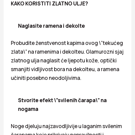
KAKO KORISTITI ZLATNO ULJE?
Naglasite ramena i dekolte
Probudite ženstvenost kapima ovog \”tekućeg
zlata\” na ramenima i dekolteu. Glamurozni sjaj
zlatnog ulja naglasit će ljepotu kože, optički
smanjiti vidljivost bora na dekolteu, a ramena
učiniti posebno neodoljivima.
Stvorite efekt \”svilenih čarapa\” na
nogama
Noge djeluju najzavodljivije u laganim svilenim
čarapama koje prikrivaju nepravilnosti i