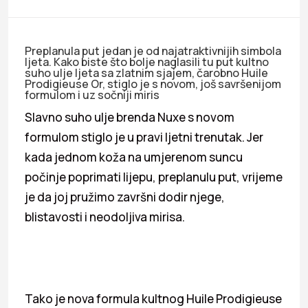
Preplanula put jedan je od najatraktivnijih simbola
ljeta. Kako biste što bolje naglasili tu put kultno
suho ulje ljeta sa zlatnim sjajem, čarobno Huile
Prodigieuse Or, stiglo je s novom, još savršenijom
formulom i uz sočniji miris
Slavno suho ulje brenda Nuxe s novom
formulom stiglo je u pravi ljetni trenutak. Jer
kada jednom koža na umjerenom suncu
počinje poprimati lijepu, preplanulu put, vrijeme
je da joj pružimo završni dodir njege,
blistavosti i neodoljiva mirisa.
Tako je nova formula kultnog Huile Prodigieuse