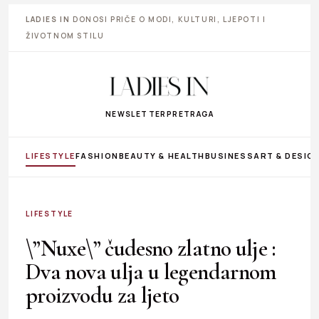
LADIES IN
DONOSI PRIČE O MODI, KULTURI, LJEPOTI I
ŽIVOTNOM STILU
NEWSLETTER
PRETRAGA
LIFESTYLE
FASHION
BEAUTY & HEALTH
BUSINESS
ART & DESIG
LIFESTYLE
\”Nuxe\” čudesno zlatno ulje :
Dva nova ulja u legendarnom
proizvodu za ljeto