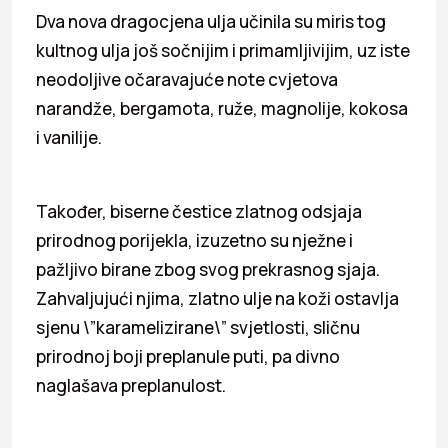
Dva nova dragocjena ulja učinila su miris tog
kultnog ulja još sočnijim i primamljivijim, uz iste
neodoljive očaravajuće note cvjetova
narandže, bergamota, ruže, magnolije, kokosa
i vanilije.
Također, biserne čestice zlatnog odsjaja
prirodnog porijekla, izuzetno su nježne i
pažljivo birane zbog svog prekrasnog sjaja.
Zahvaljujući njima, zlatno ulje na koži ostavlja
sjenu \”karamelizirane\” svjetlosti, sličnu
prirodnoj boji preplanule puti, pa divno
naglašava preplanulost.