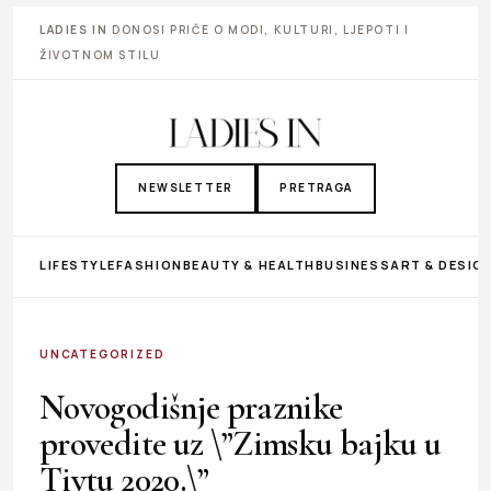
LADIES IN
DONOSI PRIČE O MODI, KULTURI, LJEPOTI I
ŽIVOTNOM STILU
NEWSLETTER
PRETRAGA
LIFESTYLE
FASHION
BEAUTY & HEALTH
BUSINESS
ART & DESIG
UNCATEGORIZED
Novogodišnje praznike
provedite uz \”Zimsku bajku u
Tivtu 2020.\”