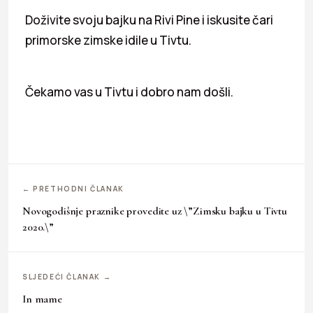
Doživite svoju bajku na Rivi Pine i iskusite čari
primorske zimske idile u Tivtu.
Čekamo vas u Tivtu i dobro nam došli.
← PRETHODNI ČLANAK
Novogodišnje praznike provedite uz \”Zimsku bajku u Tivtu
2020.\”
SLJEDEĆI ČLANAK →
In mame