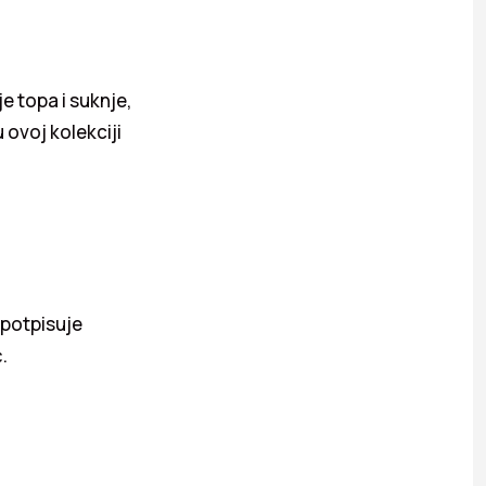
e topa i suknje,
 ovoj kolekciji
 potpisuje
.