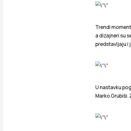
Trendi momenti 
a dizajneri su 
predstavljaju i 
U nastavku pogl
Marko Grubiši. 