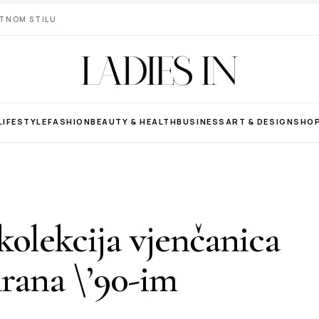
VOTNOM STILU
LIFESTYLE
FASHION
BEAUTY & HEALTH
BUSINESS
ART & DESIGN
SHO
olekcija vjenčanica
irana \’90-im