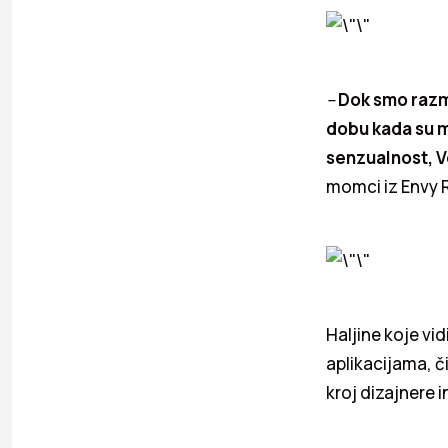
–
Dok smo razmiš
dobu kada su m
senzualnost, V
momci iz Envy 
Haljine koje vi
aplikacijama, či
kroj dizajnere 