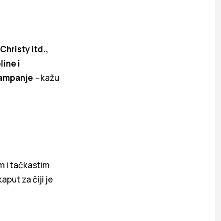
Christy itd.,
line i
kampanje
–
kažu
m i tačkastim
aput za čiji je