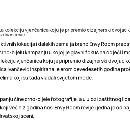
 kolekciju vjenčanica koju je pripremio dizajnerski dvojac 
ca Ivančević
ktivnih lokacija i dalekih zemalja brend Envy Room preds
crno-bijelu kampanju u kojoj je glavni fokus na odjeći i 
ekciju vjenčanica koju je pripremio dizajnerski dvojac k
kica Ivančević inspirirana je erom devedesetih godina pro
lima koji su tada vladali svijetom mode.
nju čine crno-bijele fotografije, a u ulozi zaštitnog lic
koji već niz godina nosi Envy Room revije i jedna je od naj
rvatskoj sceni.