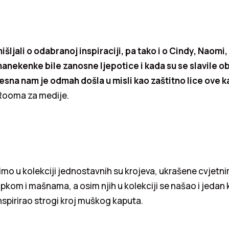
ljali o odabranoj inspiraciji, pa tako i o Cindy, Naomi, 
anekenke bile zanosne ljepotice i kada su se slavile ob
esna nam je odmah došla u misli kao zaštitno lice ove 
Rooma za medije.
dimo u kolekciji jednostavnih su krojeva, ukrašene cvjetni
pkom i mašnama, a osim njih u kolekciji se našao i jedan k
inspirirao strogi kroj muškog kaputa.