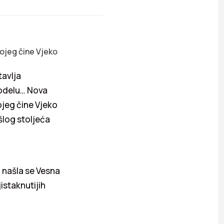
kojeg čine Vjeko
tavlja
modelu… Nova
ojeg čine Vjeko
šlog stoljeća
a našla se Vesna
istaknutijih