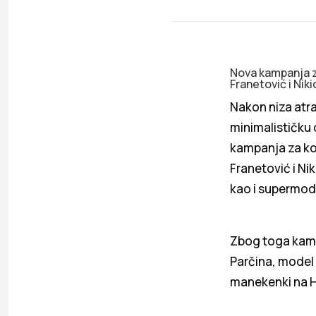
Nova kampanja za
Franetović i Niki
Nakon niza atra
minimalističku 
kampanja za kol
Franetović i Ni
kao i supermode
Zbog toga kampa
Parčina, model 
manekenki na H