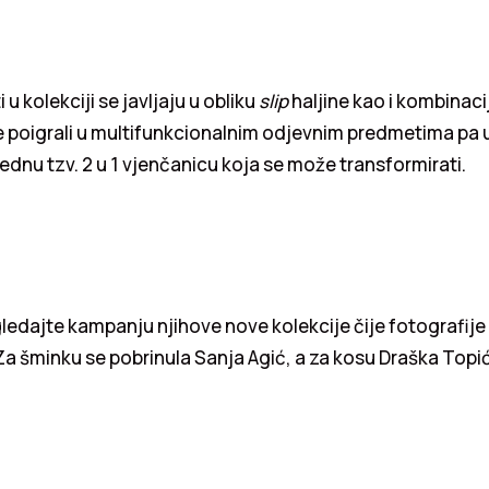
u kolekciji se javljaju u obliku
slip
haljine kao i kombinacij
se poigrali u multifunkcionalnim odjevnim predmetima pa u
jednu tzv. 2 u 1 vjenčanicu koja se može transformirati.
edajte kampanju njihove nove kolekcije čije fotografije
Za šminku se pobrinula Sanja Agić, a za kosu Draška Topić