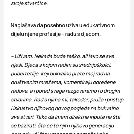
svoje stvarčice.
Naglašava da posebno uživa u edukativnom
dijelu njene profesije – radu s djecom…
– Uživam. Nekada bude teško, ali lako se sve
riješi. Djeca s kojom radim su srednjoškolci,
pubertetlije, koji bukvalno prate moj rad na
društvenim mrežama, komentiraju određene
radove, a i pored svega razgovaramo i o drugim
stvarima. Rad s njima mi, također, pruža i pristup
i iskustvo njihovog novog pogleda na bukvalno
sve stvari. Tako da imam direktne inpute na šta
se bazirati, šta će to njih i njihovu generaciju