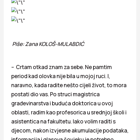
Piše: Zana KOLOŠ-MULABDIĆ
– Crtam otkad znam za sebe. Ne pamtim
period kad olovka nije bila u mojoj ruci. I,
naravno, kada radite nešto cijeli život, to mora
postati dio vas. Po struci magistrica
građevinarstva i buduća doktorica u ovoj
oblasti, radim kao profesorica u srednjoj školi i
asistentica na fakultetu. Iako volim raditi s
djecom, nakon izvjesne akumulacije podataka,
informacija i glasova čovjeku je potrebno