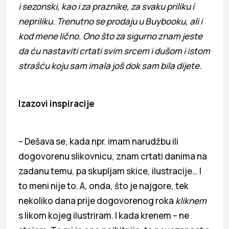
i sezonski, kao i za praznike, za svaku priliku i
nepriliku. Trenutno se prodaju u Buybooku, ali i
kod mene lično. Ono što za sigurno znam jeste
da ću nastaviti crtati svim srcem i dušom i istom
strašću koju sam imala još dok sam bila dijete.
Izazovi inspiracije
– Dešava se, kada npr. imam narudžbu ili
dogovorenu slikovnicu, znam crtati danima na
zadanu temu, pa skupljam skice, ilustracije… I
to meni nije to. A, onda, što je najgore, tek
nekoliko dana prije dogovorenog roka
kliknem
s likom kojeg ilustriram. I kada krenem – ne