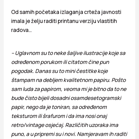
Od samih početaka izlaganja crteža javnosti
imala je želju raditi printanu verziju vlastitih
radova…
– Uglavnom su to neke šaljive ilustracije koje sa
određenom porukom ili citatom čine pun
pogodak. Danas su to mini čestitke koje
štampam na debljem kvalitetnom papiru. Pošto
sam luda za papirom, veoma mi je bitno da to ne
bude čisto bijeli dosadni osamdesetogramski
papir, nego da je toniran, sa određenom
teksturom ili šrafurom i da ima nosi onaj
retro/vintage osjećaj. Različitih uzoraka ima
puno, a u pripremi su i novi. Namjeravam ih raditi