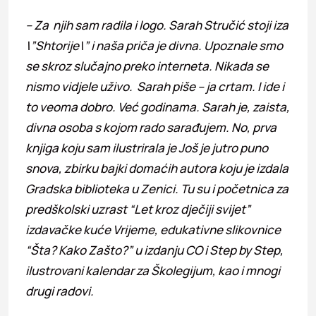
– Za njih sam radila i logo. Sarah Stručić stoji iza
\”Shtorije\” i naša priča je divna. Upoznale smo
se skroz slučajno preko interneta. Nikada se
nismo vidjele uživo. Sarah piše – ja crtam. I ide i
to veoma dobro. Već godinama. Sarah je, zaista,
divna osoba s kojom rado sarađujem. No, prva
knjiga koju sam ilustrirala je Još je jutro puno
snova, zbirku bajki domaćih autora koju je izdala
Gradska biblioteka u Zenici. Tu su i početnica za
predškolski uzrast “Let kroz dječiji svijet”
izdavačke kuće Vrijeme, edukativne slikovnice
“Šta? Kako Zašto?” u izdanju CO i Step by Step,
ilustrovani kalendar za Školegijum, kao i mnogi
drugi radovi.