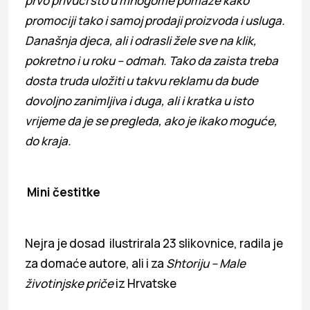
prvo privući što u mnogome pomaže kako
promociji tako i samoj prodaji proizvoda i usluga.
Današnja djeca, ali i odrasli žele sve na klik,
pokretno i u roku – odmah. Tako da zaista treba
dosta truda uložiti u takvu reklamu da bude
dovoljno zanimljiva i duga, ali i kratka u isto
vrijeme da je se pregleda, ako je ikako moguće,
do kraja.
Mini čestitke
Nejra je dosad ilustrirala 23 slikovnice, radila je
za domaće autore, ali i za
Shtoriju – Male
životinjske priče
iz Hrvatske