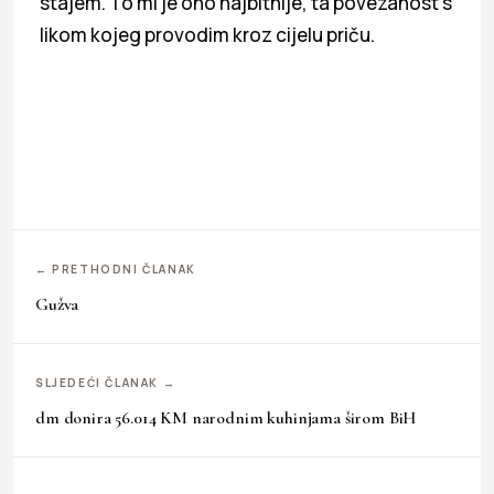
stajem. To mi je ono najbitnije, ta povezanost s
likom kojeg provodim kroz cijelu priču.
← PRETHODNI ČLANAK
Gužva
SLJEDEĆI ČLANAK →
dm donira 56.014 KM narodnim kuhinjama širom BiH