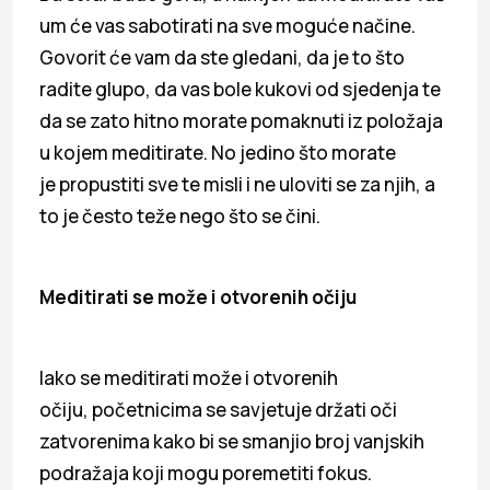
um će vas sabotirati na sve moguće načine.
Govorit će vam da ste gledani, da je to što
radite glupo, da vas bole kukovi od sjedenja te
da se zato hitno morate pomaknuti iz položaja
u kojem meditirate. No jedino što morate
je propustiti sve te misli i ne uloviti se za njih, a
to je često teže nego što se čini.
Meditirati se može i otvorenih očiju
Iako se meditirati može i otvorenih
očiju, početnicima se savjetuje držati oči
zatvorenima kako bi se smanjio broj vanjskih
podražaja koji mogu poremetiti fokus.