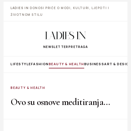
LADIES IN
DONOSI PRIČE O MODI, KULTURI, LJEPOTI I
ŽIVOTNOM STILU
NEWSLETTER
PRETRAGA
LIFESTYLE
FASHION
BEAUTY & HEALTH
BUSINESS
ART & DESIG
BEAUTY & HEALTH
Ovo su osnove meditiranja…