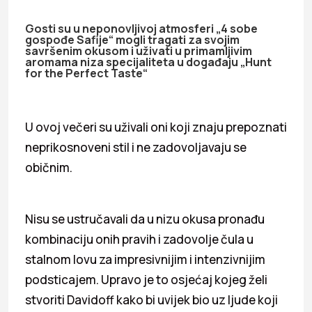
Gosti su u neponovljivoj atmosferi „4 sobe
gospođe Safije“ mogli tragati za svojim
savršenim okusom i uživati u primamljivim
aromama niza specijaliteta u događaju „Hunt
for the Perfect Taste“
U ovoj večeri su uživali oni koji znaju prepoznati
neprikosnoveni stil i ne zadovoljavaju se
običnim.
Nisu se ustručavali da u nizu okusa pronađu
kombinaciju onih pravih i zadovolje čula u
stalnom lovu za impresivnijim i intenzivnijim
podsticajem. Upravo je to osjećaj kojeg želi
stvoriti Davidoff kako bi uvijek bio uz ljude koji