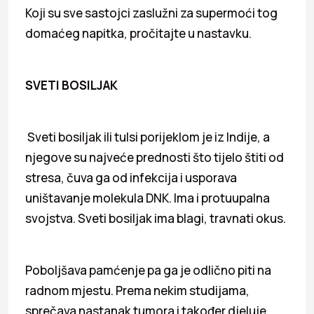
Koji su sve sastojci zaslužni za supermoći tog
domaćeg napitka, pročitajte u nastavku.
SVETI BOSILJAK
Sveti bosiljak ili tulsi porijeklom je iz Indije, a
njegove su najveće prednosti što tijelo štiti od
stresa, čuva ga od infekcija i usporava
uništavanje molekula DNK. Ima i protuupalna
svojstva. Sveti bosiljak ima blagi, travnati okus.
Poboljšava pamćenje pa ga je odlično piti na
radnom mjestu. Prema nekim studijama,
sprečava nastanak tumora i također djeluje