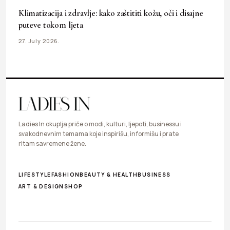
Klimatizacija i zdravlje: kako zaštititi kožu, oči i disajne
puteve tokom ljeta
27. July 2026.
Ladies In okuplja priče o modi, kulturi, ljepoti, businessu i
svakodnevnim temama koje inspirišu, informišu i prate
ritam savremene žene.
LIFESTYLE
FASHION
BEAUTY & HEALTH
BUSINESS
ART & DESIGN
SHOP