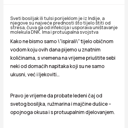
Sveti bosiljak ili tulsi porijeklom je iz Indije, a
njegove su najveće prednosti što tijelo štiti od
stresa, čuva ga od infekcija i usporava uništavanje
molekula DNK. Ima i protuupalna svojstva
Kako ne bismo samo \”ispirali\” tijelo običnom
vodom koju ovih dana pijemo u znatnim
količinama, s vremena na vrijeme priuštite sebi
neki od domaćih napitaka koji su ne samo
ukusni, već i ljekoviti…
Pravo je vrijeme da probate ledeni čaj od
svetog bosiljka, ružmarina i majčine dušice –
opojnoga okusa i s protuupalnim djelovanjem.