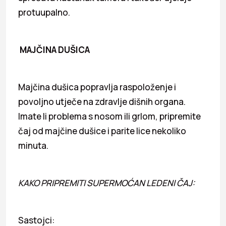
protuupalno.
MAJČINA DUŠICA
Majčina dušica popravlja raspoloženje i
povoljno utječe na zdravlje dišnih organa.
Imate li problema s nosom ili grlom, pripremite
čaj od majčine dušice i parite lice nekoliko
minuta.
KAKO PRIPREMITI SUPERMOĆAN LEDENI ČAJ:
Sastojci: