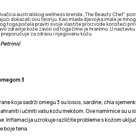
ivačica australskog wellness brenda „The Beauty Chef“ posve
ući dokazati ovu teoriju. Kao mlada djevojka imala je mnoge
bog toga počela praviti svoje vlastite proizvode koristeći pri
avo zdravlje kože zavisi od toga čime je hranimo. U nastavku 
a preporučuje za zdravu i njegovanu kožu
 Petrinić
 omegom 3
rane koja sadrži omegu 3 su losos, sardine, chia sjemenk
ahraniti i učiniti vašu kožu mekšom. Ove namirnice su u i
e. Inflamacija uzrokuje različite probleme s kožom uklju
e boje tena.