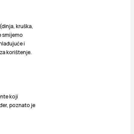
(dinja, kruška,
ne smijemo
mlađujuće i
za korištenje.
nte koji
đer, poznato je