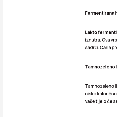
Fermentirana 
Lakto fermenti
iznutra. Ova vr
sadrži. Carla p
Tamnozeleno l
Tamnozeleno lis
nisko kalorično,
vaše tijelo će s