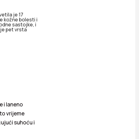
tila je 17
 kožne bolesti i
rodne sastojke, i
je pet vrsta
e i laneno
sto vrijeme
čujući suhoću i