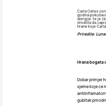
Carla Oates osn
godina pokušavaj
alergije, te je z
shvatila da zapr
hrane koje Carl
Priredila: Luna
Hrana bogata
Dobar primjer h
sjeme koje će n
antiinflamatorn
gubitak prirodn