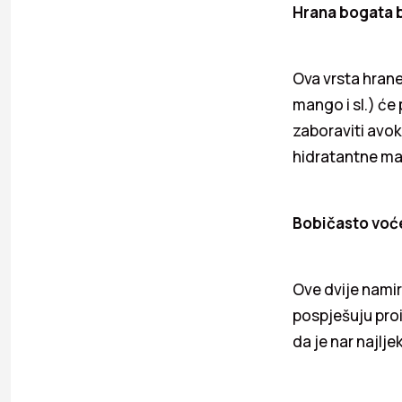
Hrana bogata 
Ova vrsta hrane
mango i sl.) će
zaboraviti avo
hidratantne mas
Bobičasto voće
Ove dvije namir
pospješuju proi
da je nar najlje