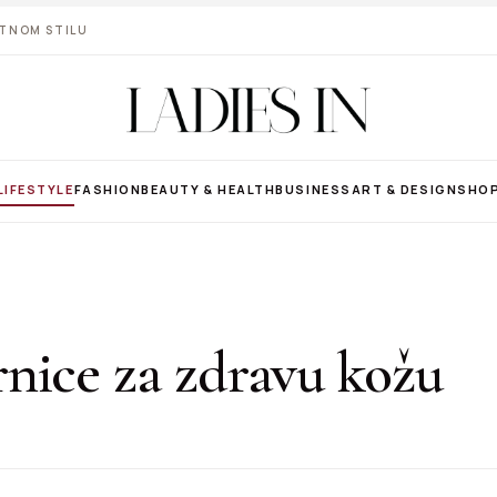
VOTNOM STILU
LIFESTYLE
FASHION
BEAUTY & HEALTH
BUSINESS
ART & DESIGN
SHO
nice za zdravu kožu