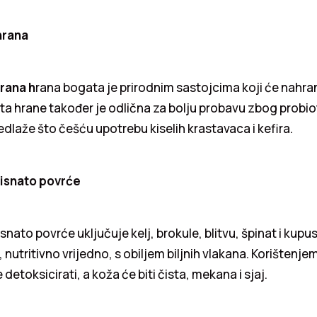
hrana
rana h
rana bogata je prirodnim sastojcima koji će nahran
sta hrane također je odlična za bolju probavu zbog probio
redlaže što češću upotrebu kiselih krastavaca i kefira.
isnato povrće
nato povrće uključuje kelj, brokule, blitvu, špinat i kupu
 nutritivno vrijedno, s obiljem biljnih vlakana. Korištenj
e detoksicirati, a koža će biti čista, mekana i sjaj.