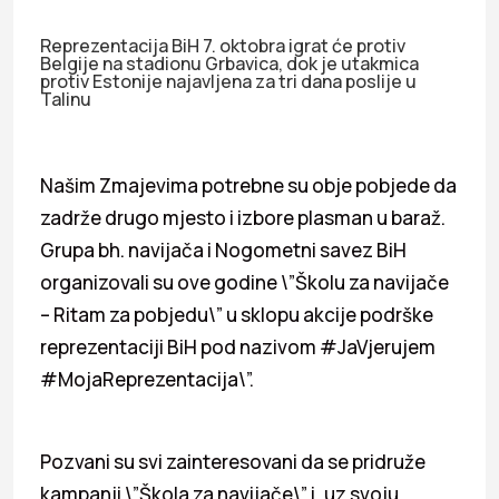
Reprezentacija BiH 7. oktobra igrat će protiv
Belgije na stadionu Grbavica, dok je utakmica
protiv Estonije najavljena za tri dana poslije u
Talinu
Našim Zmajevima potrebne su obje pobjede da
zadrže drugo mjesto i izbore plasman u baraž.
Grupa bh. navijača i Nogometni savez BiH
organizovali su ove godine \”Školu za navijače
– Ritam za pobjedu\” u sklopu akcije podrške
reprezentaciji BiH pod nazivom #JaVjerujem
#MojaReprezentacija\”.
Pozvani su svi zainteresovani da se pridruže
kampanji \”Škola za navijače\” i, uz svoju