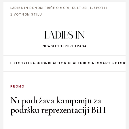
LADIES IN
DONOSI PRIČE O MODI, KULTURI, LJEPOTI I
ŽIVOTNOM STILU
NEWSLETTER
PRETRAGA
LIFESTYLE
FASHION
BEAUTY & HEALTH
BUSINESS
ART & DESIG
PROMO
N1 podržava kampanju za
podršku reprezentaciji BiH