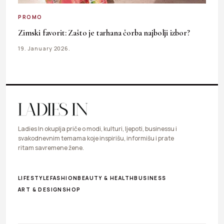
PROMO
Zimski favorit: Zašto je tarhana čorba najbolji izbor?
19. January 2026.
Ladies In okuplja priče o modi, kulturi, ljepoti, businessu i
svakodnevnim temama koje inspirišu, informišu i prate
ritam savremene žene.
LIFESTYLE
FASHION
BEAUTY & HEALTH
BUSINESS
ART & DESIGN
SHOP