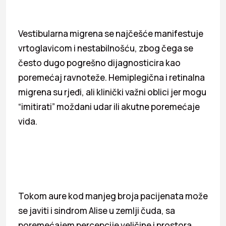
Vestibularna migrena se najčešće manifestuje
vrtoglavicom i nestabilnošću, zbog čega se
često dugo pogrešno dijagnosticira kao
poremećaj ravnoteže. Hemiplegična i retinalna
migrena su rjeđi, ali klinički važni oblici jer mogu
“imitirati” moždani udar ili akutne poremećaje
vida.
Tokom aure kod manjeg broja pacijenata može
se javiti i sindrom Alise u zemlji čuda, sa
poremećajem percepcije veličine i prostora.