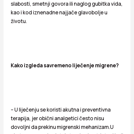
slabosti, smetnji govora ili naglog gubitka vida,
kao i kod iznenadne najjače glavobolje u
životu.
Kako izgleda savremeno liječenje migrene?
– U liječenju se koristi akutna i preventivna
terapija, jer obični analgetici često nisu
dovoljni da prekinu migrenski mehanizam.U