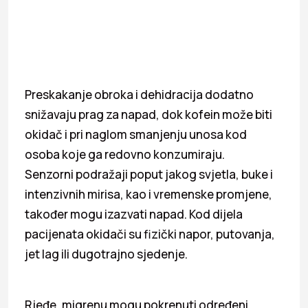
Preskakanje obroka i dehidracija dodatno
snižavaju prag za napad, dok kofein može biti
okidač i pri naglom smanjenju unosa kod
osoba koje ga redovno konzumiraju.
Senzorni podražaji poput jakog svjetla, buke i
intenzivnih mirisa, kao i vremenske promjene,
također mogu izazvati napad. Kod dijela
pacijenata okidači su fizički napor, putovanja,
jet lag ili dugotrajno sjedenje.
Rjeđe, migrenu mogu pokrenuti određeni