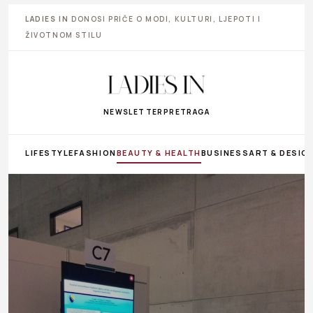
LADIES IN
DONOSI PRIČE O MODI, KULTURI, LJEPOTI I
ŽIVOTNOM STILU
NEWSLETTER
PRETRAGA
LIFESTYLE
FASHION
BEAUTY & HEALTH
BUSINESS
ART & DESIG