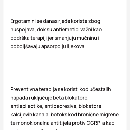
Ergotamini se danas rjeđe koriste zbog
nuspojava, dok su antiemetici važni kao
podrška terapiji jer smanjuju mučninu i
poboljšavaju apsorpciju lijekova.
Preventivna terapija se koristi kod učestalih
napada i uključuje beta blokatore,
antiepileptike, antidepresive, blokatore
kalcijevih kanala, botoks kod hronične migrene
te monoklonalna antitijela protiv CGRP-a kao