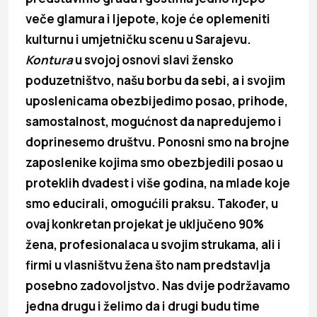
veče glamura i ljepote, koje će oplemeniti
kulturnu i umjetničku scenu u Sarajevu.
Kontura
u svojoj osnovi slavi žensko
poduzetništvo, našu borbu da sebi, a i svojim
uposlenicama obezbijedimo posao, prihode,
samostalnost, mogućnost da napredujemo i
doprinesemo društvu. Ponosni smo na brojne
zaposlenike kojima smo obezbjedili posao u
proteklih dvadest i više godina, na mlade koje
smo educirali, omogućili praksu. Također, u
ovaj konkretan projekat je uključeno 90%
žena, profesionalaca u svojim strukama, ali i
firmi u vlasništvu žena što nam predstavlja
posebno zadovoljstvo. Nas dvije podržavamo
jedna drugu i želimo da i drugi budu time