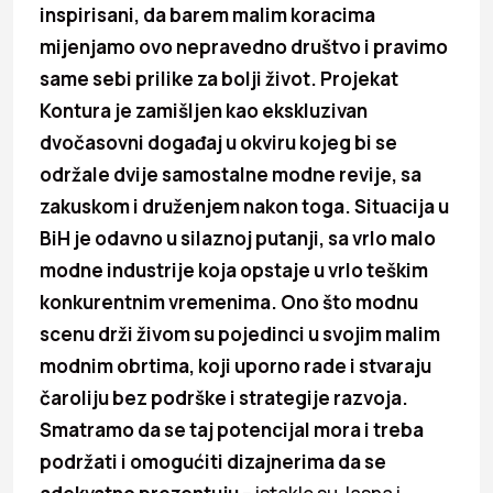
inspirisani, da barem malim koracima
mijenjamo ovo nepravedno društvo i pravimo
same sebi prilike za bolji život. Projekat
Kontura je zamišljen kao ekskluzivan
dvočasovni događaj u okviru kojeg bi se
održale dvije samostalne modne revije, sa
zakuskom i druženjem nakon toga. Situacija u
BiH je odavno u silaznoj putanji, sa vrlo malo
modne industrije koja opstaje u vrlo teškim
konkurentnim vremenima. Ono što modnu
scenu drži živom su pojedinci u svojim malim
modnim obrtima, koji uporno rade i stvaraju
čaroliju bez podrške i strategije razvoja.
Smatramo da se taj potencijal mora i treba
podržati i omogućiti dizajnerima da se