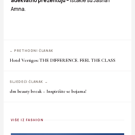
adekvatno prezentuju –
istakle su Jasna i
Amna.
← PRETHODNI ČLANAK
Hotel Vertigos: THE DIFFERENCE. FEEL THE CLASS
SLJEDEĆI ČLANAK →
dm beauty break – Inspirišite se bojama!
VIŠE IZ FASHION