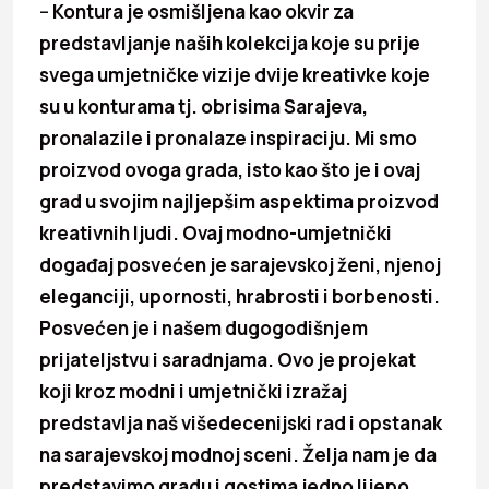
–
Kontura je osmišljena kao okvir za
predstavljanje naših kolekcija koje su prije
svega umjetničke vizije dvije kreativke koje
su u konturama tj. obrisima Sarajeva,
pronalazile i pronalaze inspiraciju. Mi smo
proizvod ovoga grada, isto kao što je i ovaj
grad u svojim najljepšim aspektima proizvod
kreativnih ljudi. Ovaj modno-umjetnički
događaj posvećen je sarajevskoj ženi, njenoj
eleganciji, upornosti, hrabrosti i borbenosti.
Posvećen je i našem dugogodišnjem
prijateljstvu i saradnjama. Ovo je projekat
koji kroz modni i umjetnički izražaj
predstavlja naš višedecenijski rad i opstanak
na sarajevskoj modnoj sceni. Želja nam je da
predstavimo gradu i gostima jedno lijepo