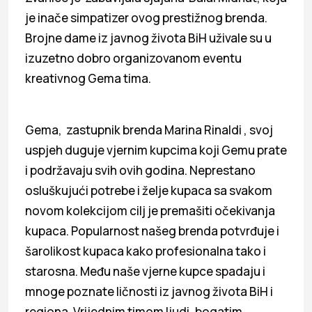
je inače simpatizer ovog prestižnog brenda.
Brojne dame iz javnog života BiH uživale su u
izuzetno dobro organizovanom eventu
kreativnog Gema tima.
Gema, zastupnik brenda Marina Rinaldi , svoj
uspjeh duguje vjernim kupcima koji Gemu prate
i podržavaju svih ovih godina. Neprestano
osluškujući potrebe i želje kupaca sa svakom
novom kolekcijom cilj je premašiti očekivanja
kupaca. Popularnost našeg brenda potvrđuje i
šarolikost kupaca kako profesionalna tako i
starosna. Među naše vjerne kupce spadaju i
mnoge poznate ličnosti iz javnog života BiH i
regiona. Vrijednim timom ljudi, bogatim