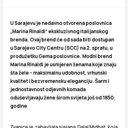
U Sarajevu je nedavno otvorena poslovnica
„Marina Rinaldi“ ekskluzivnog italijanskog
brenda. Ovaj brend će od sada biti dostupan
u Sarajevo City Centru (SCC) na 2. spratu, u
produžetku Gema poslovnice. Modni brend
Marina Rinaldi je usmjeren ženama koje znaju
šta žele – maksimalnu udobnost, vrhunski
kvalitet i bezvremensku eleganciju. Šarm i
jednostavnost odjevnih komada
oduševljavaju žene širom svijeta još od 1850.
godine
Zvanice je zabavljala sjajana Dalal Midhat, koja