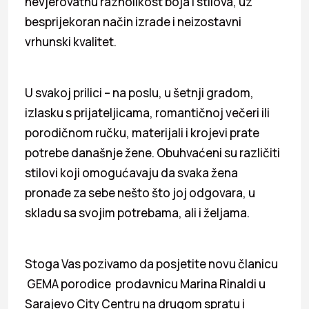
nevjerovatnu raznolikost boja i stilova, uz
besprijekoran način izrade i neizostavni
vrhunski kvalitet.
U svakoj prilici – na poslu, u šetnji gradom,
izlasku s prijateljicama, romantičnoj večeri ili
porodičnom ručku, materijali i krojevi prate
potrebe današnje žene. Obuhvaćeni su različiti
stilovi koji omogućavaju da svaka žena
pronađe za sebe nešto što joj odgovara, u
skladu sa svojim potrebama, ali i željama.
Stoga Vas pozivamo da posjetite novu članicu
GEMA porodice prodavnicu Marina Rinaldi u
Sarajevo City Centru na drugom spratu i