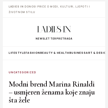
LADIES IN
DONOSI PRIČE O MODI, KULTURI, LJEPOTI I
ŽIVOTNOM STILU
NEWSLETTER
PRETRAGA
LIFESTYLE
FASHION
BEAUTY & HEALTH
BUSINESS
ART & DESIG
UNCATEGORIZED
Modni brend Marina Rinaldi
– usmjeren ženama koje znaju
šta žele