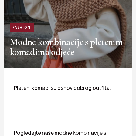
FASHION
Modne kombinacije s pletenim
komadima odjeće
Pleteni komadi su osnov dobrog outfita.
Pogledajte naše modne kombinacije s