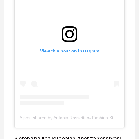
View this post on Instagram
A post shared by Antonia Rossetti 👠 Fashion Stylist (@tipstowear)
Pletena haljina je idealan izbor za ženstveni