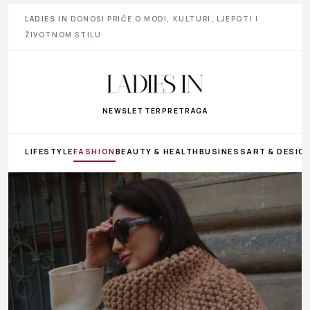
LADIES IN
DONOSI PRIČE O MODI, KULTURI, LJEPOTI I
ŽIVOTNOM STILU
NEWSLETTER
PRETRAGA
LIFESTYLE
FASHION
BEAUTY & HEALTH
BUSINESS
ART & DESIG