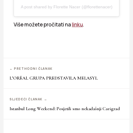
A post shared by Florette Nacer (@florettenacer)
Više možete pročitati na
linku
.
← PRETHODNI ČLANAK
L’ORÉAL GRUPA PREDSTAVILA MELASYL
SLJEDEĆI ČLANAK →
Istanbul Long Weekend: Posjetili smo nekadašnji Carigrad