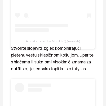
A post shared by Monikh (@monikh)
Stvorite slojeviti izgled kombinirajući
pletenu vestu s klasičnom košuljom. Uparite
s hlačama ili suknjom i visokim čizmama za
outfit koji je jednako topli koliko i stylish.