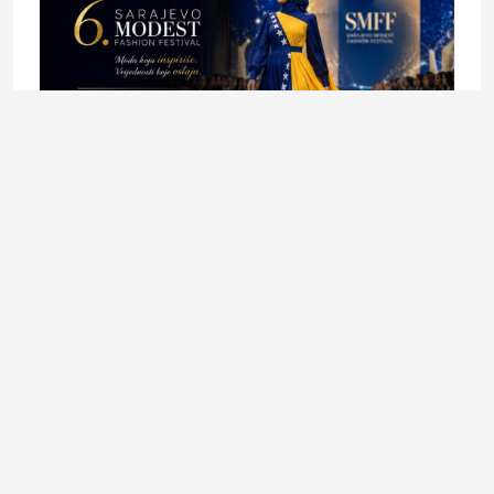
BH FASHION DIZAJNERI
Sarajevo Modest Fashion Festival donosi večer bh.
dizajna, tradicije i održive mode
28. July 2026.