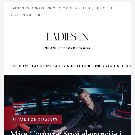
LADIES IN
DONOSI PRIČE O MODI, KULTURI, LJEPOTI I
ŽIVOTNOM STILU
NEWSLETTER
PRETRAGA
LIFESTYLE
FASHION
BEAUTY & HEALTH
BUSINESS
ART & DESIG
BH FASHION DIZAJNERI
Mise Couture: Spoj elegancije i