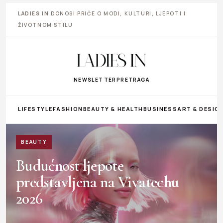
LADIES IN
DONOSI PRIČE O MODI, KULTURI, LJEPOTI I
ŽIVOTNOM STILU
NEWSLETTER
PRETRAGA
LIFESTYLE
FASHION
BEAUTY & HEALTH
BUSINESS
ART & DESIG
BEAUTY
Budućnost ljepote
predstavljena na Vivatechu
2026