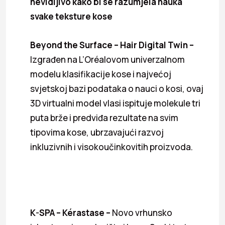
nevidljivo kako bi se razumjela nauka
svake teksture kose
Beyond the Surface – Hair Digital Twin –
Izgrađen na L’Oréalovom univerzalnom
modelu klasifikacije kose i najvećoj
svjetskoj bazi podataka o nauci o kosi, ovaj
3D virtualni model vlasi ispituje molekule tri
puta brže i predviđa rezultate na svim
tipovima kose, ubrzavajući razvoj
inkluzivnih i visokoučinkovitih proizvoda.
K-SPA – Kérastase –
Novo vrhunsko