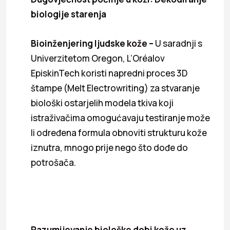
biologije starenja
Bioinženjering ljudske kože –
U saradnji s
Univerzitetom Oregon, L’Oréalov
EpiskinTech koristi napredni proces 3D
štampe (Melt Electrowriting) za stvaranje
biološki ostarjelih modela tkiva koji
istraživačima omogućavaju testiranje može
li određena formula obnoviti strukturu kože
iznutra, mnogo prije nego što dođe do
potrošača.
Razumijevanje biološke dobi kože uz