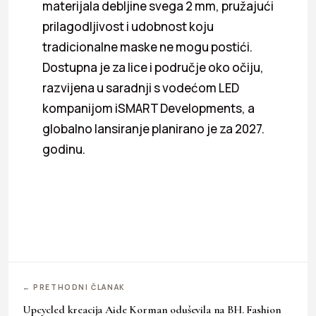
materijala debljine svega 2 mm, pružajući
prilagodljivost i udobnost koju
tradicionalne maske ne mogu postići.
Dostupna je za lice i područje oko očiju,
razvijena u saradnji s vodećom LED
kompanijom iSMART Developments, a
globalno lansiranje planirano je za 2027.
godinu.
← PRETHODNI ČLANAK
Upcycled kreacija Aide Korman oduševila na BH. Fashion