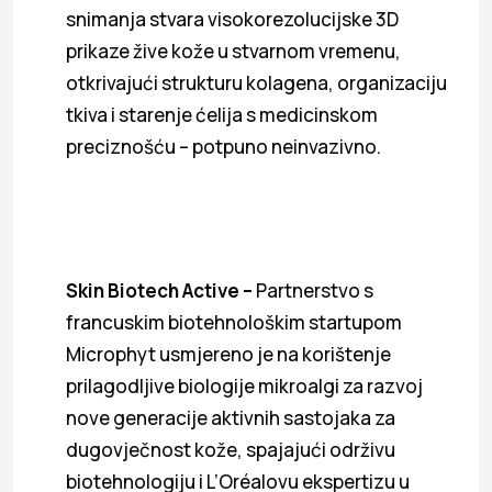
snimanja stvara visokorezolucijske 3D
prikaze žive kože u stvarnom vremenu,
otkrivajući strukturu kolagena, organizaciju
tkiva i starenje ćelija s medicinskom
preciznošću – potpuno neinvazivno.
Skin Biotech Active –
Partnerstvo s
francuskim biotehnološkim startupom
Microphyt usmjereno je na korištenje
prilagodljive biologije mikroalgi za razvoj
nove generacije aktivnih sastojaka za
dugovječnost kože, spajajući održivu
biotehnologiju i L’Oréalovu ekspertizu u