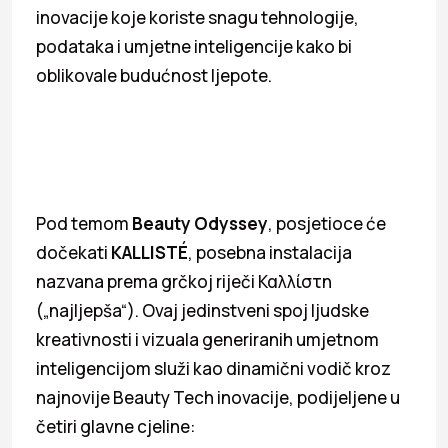
inovacije koje koriste snagu tehnologije,
podataka i umjetne inteligencije kako bi
oblikovale budućnost ljepote.
Pod temom
Beauty Odyssey
, posjetioce će
dočekati
KALLISTÉ
, posebna instalacija
nazvana prema grčkoj riječi Καλλίστη
(„najljepša“). Ovaj jedinstveni spoj ljudske
kreativnosti i vizuala generiranih umjetnom
inteligencijom služi kao dinamični vodič kroz
najnovije Beauty Tech inovacije, podijeljene u
četiri glavne cjeline: