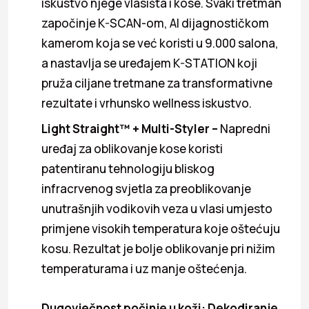
iskustvo njege vlasišta i kose. Svaki tretman
započinje K-SCAN-om, AI dijagnostičkom
kamerom koja se već koristi u 9.000 salona,
a nastavlja se uređajem K-STATION koji
pruža ciljane tretmane za transformativne
rezultate i vrhunsko wellness iskustvo.
Light Straight™ + Multi-Styler –
Napredni
uređaj za oblikovanje kose koristi
patentiranu tehnologiju bliskog
infracrvenog svjetla za preoblikovanje
unutrašnjih vodikovih veza u vlasi umjesto
primjene visokih temperatura koje oštećuju
kosu. Rezultat je bolje oblikovanje pri nižim
temperaturama i uz manje oštećenja.
Dugovječnost počinje u koži: Dekodiranje