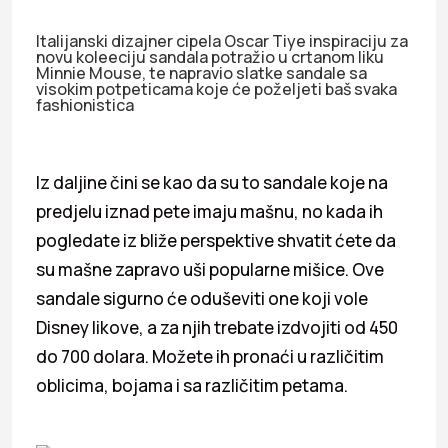
Italijanski dizajner cipela Oscar Tiye inspiraciju za
novu koleeciju sandala potražio u crtanom liku
Minnie Mouse, te napravio slatke sandale sa
visokim potpeticama koje će poželjeti baš svaka
fashionistica
Iz daljine čini se kao da su to sandale koje na
predjelu iznad pete imaju mašnu, no kada ih
pogledate iz bliže perspektive shvatit ćete da
su mašne zapravo uši popularne mišice. Ove
sandale sigurno će oduševiti one koji vole
Disney likove, a za njih trebate izdvojiti od 450
do 700 dolara. Možete ih pronaći u različitim
oblicima, bojama i sa različitim petama.