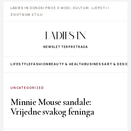
LADIES IN
DONOSI PRIČE O MODI, KULTURI, LJEPOTI I
ŽIVOTNOM STILU
NEWSLETTER
PRETRAGA
LIFESTYLE
FASHION
BEAUTY & HEALTH
BUSINESS
ART & DESIG
UNCATEGORIZED
Minnie Mouse sandale:
Vrijedne svakog feninga