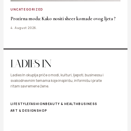
UNCATEGORIZED
Prozirna moda: Kako nositi sheer komade ovog ljeta ?
4. August 2026.
Ladies In okuplja priče o modi, kulturi, ljepoti, businessu i
svakodnevnim temama koje inspirišu, informišu i prate
ritam savremene žene.
LIFESTYLE
FASHION
BEAUTY & HEALTH
BUSINESS
ART & DESIGN
SHOP