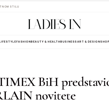
VOTNOM STILU
LIFESTYLE
FASHION
BEAUTY & HEALTH
BUSINESS
ART & DESIGN
SHO
IMEX BiH predstavi
LAIN novitete