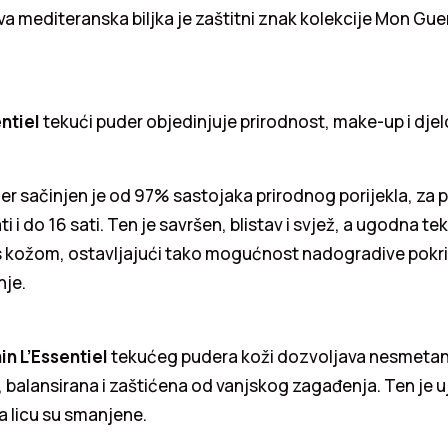
a mediteranska biljka je zaštitni znak kolekcije Mon Gue
ntiel
tekući puder objedinjuje prirodnost, make-up i dje
er sačinjen je od 97% sastojaka prirodnog porijekla, za p
jati i do 16 sati. Ten je savršen, blistav i svjež, a ugodna t
s kožom, ostavljajući tako mogućnost nadogradive pokri
nje.
in L’Essentiel
tekućeg pudera koži dozvoljava nesmetan
a, balansirana i zaštićena od vanjskog zagađenja. Ten je 
a licu su smanjene.