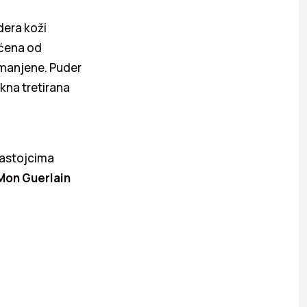
dera koži
ićena od
 smanjene. Puder
kna tretirana
sastojcima
Mon Guerlain