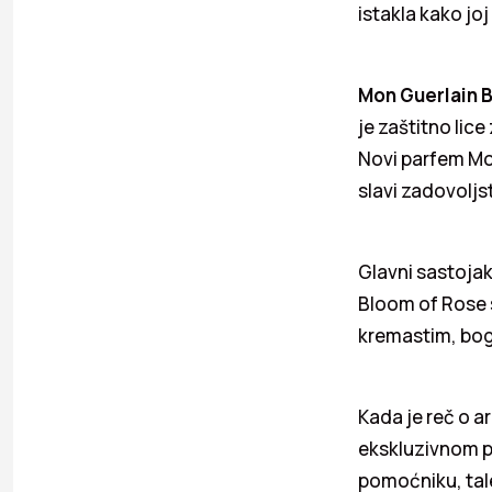
istakla kako jo
Mon Guerlain 
je zaštitno lice
Novi parfem Mo
slavi zadovoljs
Glavni sastojak
Bloom of Rose s
kremastim, bog
Kada je reč o 
ekskluzivnom p
pomoćniku, tal