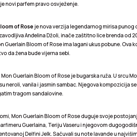
j je novi parfem pravo osvježenje.
Bloom of Rose
je nova verzija legendarnog mirisa punog 
 zavodljiva Anđelina Džoli, inače zaštitno lice brenda od 2
n Guerlain Bloom of Rose ima lagani ukus pobune. Ova 
tvo da žena bude vijerna sebi.
 Mon Guerlain Bloom of Rose je bugarska ruža. U srcu Mo
u neroli, vanila i jasmin sambac. Njegova kompozicija s
atim tragom sandalovine.
aromi, Mon Guerlain Bloom of Rose duguje svoje postojan
arfimeru Guerlaina, Teriju Vaseru i njegovom dugogodi
entovanoj Delfini Jelk. Sačuvali su note lavande u najviš