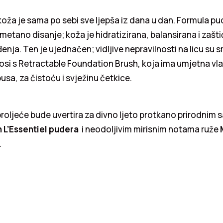
 koža je sama po sebi sve ljepša iz dana u dan. Formula pu
etano disanje; koža je hidratizirana, balansirana i zašt
nja. Ten je ujednačen; vidljive nepravilnosti na licu su
osi s Retractable Foundation Brush, koja ima umjetna vla
a, za čistoću i svježinu četkice.
oljeće bude uvertira za divno ljeto protkano prirodnim 
n L’Essentiel pudera
i neodoljivim mirisnim notama ruže
.