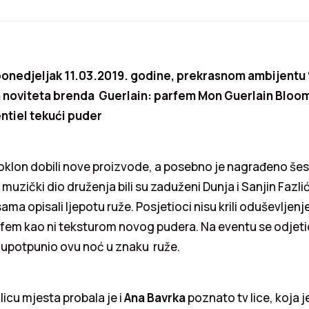
ponedjeljak 11.03.2019. godine, prekrasnom ambijentu 
 noviteta brenda Guerlain: parfem Mon Guerlain Bloom
entiel tekući puder
poklon dobili nove proizvode, a posebno je nagrađeno šes
 muzički dio druženja bili su zaduženi Dunja i Sanjin Fazlić
ma opisali ljepotu ruže. Posjetioci nisu krili oduševljenje
rfem kao ni teksturom novog pudera. Na eventu se odjeti
je upotpunio ovu noć u znaku ruže.
licu mjesta probala je i
Ana Bavrka
poznato tv lice, koja 