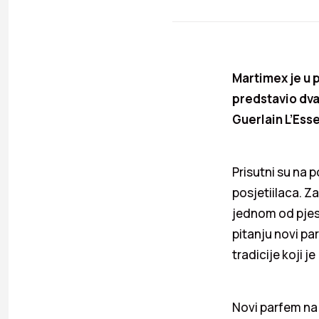
Martimex je u 
predstavio dva
Guerlain L’Ess
Prisutni su na 
posjetiilaca. Za
jednom od pjesa
pitanju novi pa
tradicije koji 
Novi parfem na 