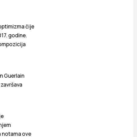
optimizma čije
017. godine.
kompozicija
n Guerlain
e završava
je
šnjem
im notama ove