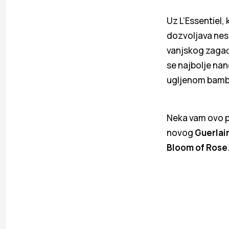
Uz L’Essentiel,
dozvoljava nesm
vanjskog zagađe
se najbolje nan
ugljenom bambus
Neka vam ovo pr
novog
Guerlai
Bloom of Rose