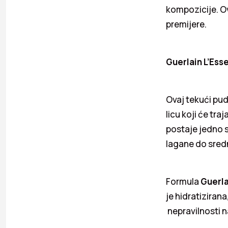
kompozicije. Ov
premijere.
Guerlain L’Esse
Ovaj tekući pud
licu koji će tra
postaje jedno 
lagane do sred
Formula
Guerla
je hidratiziran
nepravilnosti n