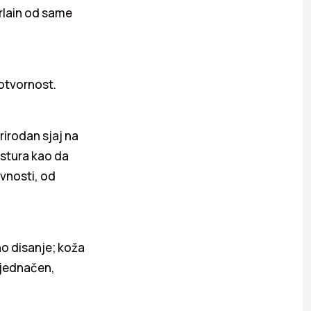
rlain od same
lotvornost.
rirodan sjaj na
ekstura kao da
vnosti, od
o disanje; koža
ujednačen,