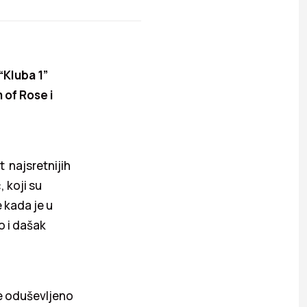
“Kluba 1”
 of Rose i
t najsretnijih
, koji su
 kada je u
o i dašak
je oduševljeno