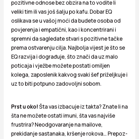
pozitivne odnose bez obzira na to vodite li
veliki tim ili vas još šalju po kafu. Dobar EQ
oslikava se u vašoj moći da budete osoba od
povjerenja i empatični, kao i koncentrirani i
spremni da sagledate stvari s pozitivne tačke
prema ostvarenju cilja. Najbolja vijest je što se
EQ razvija i dograđuje, što znači da uz malo
poticaja i vježbe možete postati omiljen
kolega, zaposlenik kakvog svaki šef priželjkuje i
uz to biti potpuno zadovoljni sobom.
Prst u oko!
Šta vas izbacuje iz takta? Znate li na
šta ne možete ostati imuni, šta vas najviše
frustrira? Neodgovaranje na mailove,
prekidanje sastanaka, kršenje rokova… Prepoz­