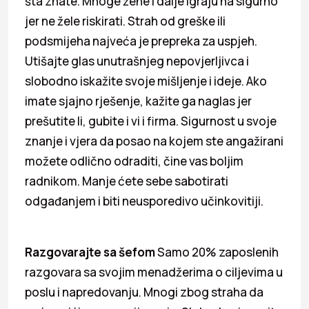
šta znate. Mnoge žene i dalje igraju na sigurno
jer ne žele riskirati. Strah od greške ili
podsmijeha najveća je prepreka za uspjeh.
Utišajte glas unutrašnjeg nepovjerljivca i
slobodno iskažite svoje mišljenje i ideje. Ako
imate sjajno rješenje, kažite ga naglas jer
prešutite li, gubite i vi i firma. Sigurnost u svoje
znanje i vjera da posao na kojem ste angažirani
možete odlično odraditi, čine vas boljim
radnikom. Manje ćete sebe sabotirati
odgađanjem i biti neusporedivo učinkovitiji.
Razgovarajte sa šefom
Samo 20% zaposlenih
razgovara sa svojim menadžerima o ciljevima u
poslu i napredovanju. Mnogi zbog straha da