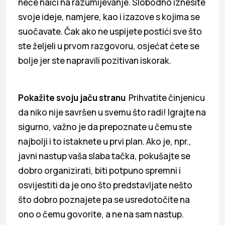
neće naići na razumijevanje. Slobodno iznesite
svoje ideje, namjere, kao i izazove s kojima se
suočavate. Čak ako ne uspijete postići sve što
ste željeli u prvom razgovoru, osjećat ćete se
bolje jer ste napravili pozitivan iskorak.
Pokažite svoju jaču stranu
Prihvatite činjenicu
da niko nije savršen u svemu što radi! Igrajte na
sigurno, važno je da prepoznate u čemu ste
najbolji i to istaknete u prvi plan. Ako je, npr.,
javni nastup vaša slaba tačka, pokušajte se
dobro organizirati, biti potpuno spremni i
osvijestiti da je ono što predstavljate nešto
što dobro poznajete pa se usredotočite na
ono o čemu govorite, a ne na sam nastup.