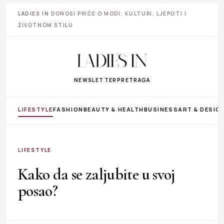
LADIES IN
DONOSI PRIČE O MODI, KULTURI, LJEPOTI I
ŽIVOTNOM STILU
NEWSLETTER
PRETRAGA
LIFESTYLE
FASHION
BEAUTY & HEALTH
BUSINESS
ART & DESIG
LIFESTYLE
Kako da se zaljubite u svoj
posao?