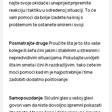
naj­te svoje okidače i unaprijed pripremite
reakciju i taktiku u određenoj situaciji. To će
vam pomoći da bolje izađete na kraj s
problemom te ostanete smireni i svoji.
Posmatrajte druge
Proučite šta je to što vaše
kolege ili šefa čini jakim i stabilnim u stresnim i
nepredvidivim situacijama. Pokušajte uvidjeti
šta im smeta i čini ih razdražljivim, tako ćete im
moći pomoći kad im je najpotrebnije i time
zadobiti dodatno poštovanje.
Samopouzdanje
Sićušni glas u vašoj glavi
govori vam da niste dovoljno spremni pokazati