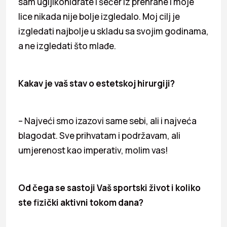
sam ugljikohidrate i šećer iz prehrane i moje
lice nikada nije bolje izgledalo. Moj cilj je
izgledati najbolje u skladu sa svojim godinama,
a ne izgledati što mlađe.
Kakav je vaš stav o estetskoj hirurgiji?
– Najveći smo izazovi same sebi, ali i najveća
blagodat. Sve prihvatam i podržavam, ali
umjerenost kao imperativ, molim vas!
Od čega se sastoji Vaš sportski život i koliko
ste fizički aktivni tokom dana?