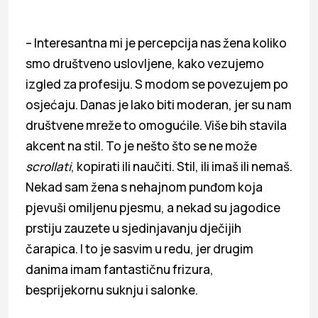
– Interesantna mi je percepcija nas žena koliko
smo društveno uslovljene, kako vezujemo
izgled za profesiju. S modom se povezujem po
osjećaju. Danas je lako biti moderan, jer su nam
društvene mreže to omogućile. Više bih stavila
akcent na stil. To je nešto što se ne može
scrollati
, kopirati ili naučiti. Stil, ili imaš ili nemaš.
Nekad sam žena s nehajnom punđom koja
pjevuši omiljenu pjesmu, a nekad su jagodice
prstiju zauzete u sjedinjavanju dječi­jih
čarapica. I to je sasvim u redu, jer drugim
danima imam fantastičnu frizura,
besprijekornu suknju i salonke.