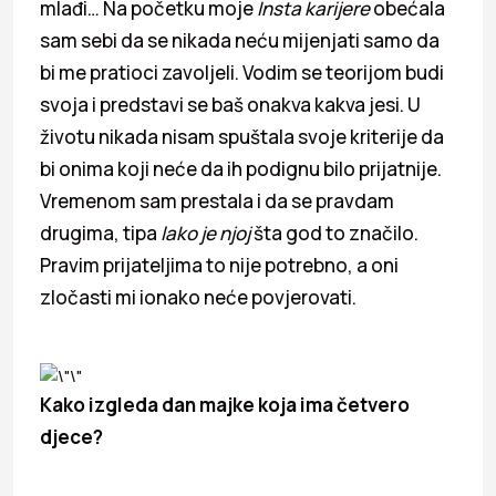
mlađi… Na početku moje
Insta karijere
obećala
sam sebi da se nikada neću mijenjati samo da
bi me pratioci zavoljeli. Vodim se teorijom budi
svoja i predstavi se baš onakva kakva jesi. U
životu nikada nisam spuštala svoje kriterije da
bi onima koji neće da ih podignu bilo prijatnije.
Vremenom sam prestala i da se pravdam
drugima, tipa
lako je njoj
šta god to značilo.
Pravim prijateljima to nije potrebno, a oni
zločasti mi ionako neće povjerovati.
Kako izgleda dan majke koja ima četvero
djece?