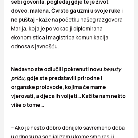
sebi govorila, pogledaj gdje te je život
doveo, malena. Čvrsto ga uzmi u svoje ruke i
ne puštaj
– kaže na početku našeg razgovora
Marija, koja je po vokaciji diplomirana
ekonomistica i magistrica komunikacija i
odnosa s javnošću.
Nedavno ste odlučili pokrenuti novu
beauty
priču,
gdje ste predstavili prirodne i
organske proizvode, kojima će mame
vjerovati, a djeca ih voljeti… Kažite nam nešto
više o tome…
– Ako je nešto dobro donijelo savremeno doba
u odnosu na socijalizam u kome smo rasli i