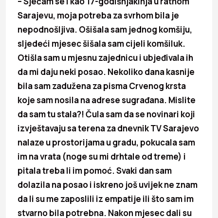
– Sjećam se i kao 17-godišnjakinja u ratnom
Sarajevu, moja potreba za svrhom bila je
nepodnošljiva. Ošišala sam jednog komšiju,
sljedeći mjesec šišala sam cijeli komšiluk.
Otišla sam u mjesnu zajednicu i ubjeđivala ih
da mi daju neki posao. Nekoliko dana kasnije
bila sam zadužena za pisma Crvenog krsta
koje sam nosila na adrese sugrađana. Mislite
da sam tu stala?! Čula sam da se novinari koji
izvještavaju sa terena za dnevnik TV Sarajevo
nalaze u prostorijama u gradu, pokucala sam
im na vrata (noge su mi drhtale od treme) i
pitala treba li im pomoć. Svaki dan sam
dolazila na posao i iskreno još uvijek ne znam
da li su me zaposlili iz empatije ili što sam im
stvarno bila potrebna. Nakon mjesec dali su