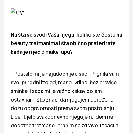
Na šta se svodi Vaša njega, koliko ste često na
beauty tretmanima i šta obično preferirate
kada je riječ o make-upu?
– Postalo mi je najudobnije u sebi. Prigrlila sam
svoj prirodni izgled, mane i vrline, bez previše
šminke. I sada mi je važno kakav dojam
ostavljam, što znači da njegujem određenu
dozu odgovornosti prema svom postojanju.
Lice i tijelo svakodnevno njegujem, idem na
dodatne tretmane i hranim se zdravo. Izbacila