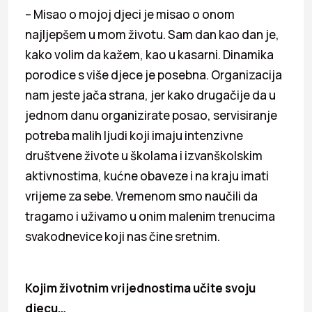
– Misao o mojoj djeci je misao o onom
najljepšem u mom životu. Sam dan kao dan je,
kako volim da kažem, kao u kasarni. Dinamika
porodice s više djece je posebna. Organizacija
nam jeste jača strana, jer kako drugačije da u
jednom danu organizirate posao, servisiranje
potreba malih ljudi koji imaju intenzivne
društvene živote u školama i izvanškolskim
aktivnostima, kućne obaveze i na kraju imati
vrijeme za sebe. Vremenom smo naučili da
tragamo i uživamo u onim malenim trenucima
svakodnevice koji nas čine sretnim.
Kojim životnim vrijednostima učite svoju
djecu…