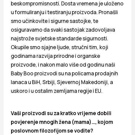
beskompromisnosti. Dosta vremena je uloženo
u formuliranju i testiranju proizvoda. Pronašli
smo učinkovite i sigurne sastojke, te
osiguravamo da svaki sastojak zadovoljava
najstrože svjetske standarde sigurnosti.
Okupile smo sjajne ljude, stručni tim, koji
godinama razvija prirodne i organske
proizvode, i nakon malo više od godinu naši
Baby Boo proizvodi su na policama prodajnih
lanaca u BiH, Srbiji, Sjevernoj Makedoniji, a
uskoro i u ostalim zemljama regije i EU.
Vaši proizvodi su za kratko vrijeme dobili
povjerenje mnogih žena (mama)…, kojom
poslovnom filozofijom se vodite?