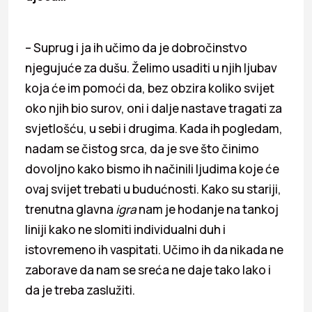
– Suprug i ja ih učimo da je dobročinstvo
njegujuće za dušu. Želimo usaditi u njih ljubav
koja će im pomoći da, bez obzira koliko svijet
oko njih bio surov, oni i dalje nastave tragati za
svjetlošću, u sebi i drugima. Kada ih pogledam,
nadam se čistog srca, da je sve što činimo
dovoljno kako bismo ih načinili ljudima koje će
ovaj svijet trebati u budućnosti. Kako su stariji,
trenutna glavna
igra
nam je hodanje na tankoj
liniji kako ne slomiti individualni duh i
istovremeno ih vaspitati. Učimo ih da nikada ne
zaborave da nam se sreća ne daje tako lako i
da je treba zaslužiti.