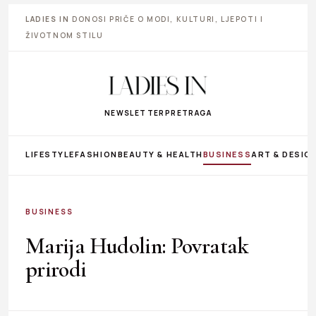
LADIES IN
DONOSI PRIČE O MODI, KULTURI, LJEPOTI I
ŽIVOTNOM STILU
NEWSLETTER
PRETRAGA
LIFESTYLE
FASHION
BEAUTY & HEALTH
BUSINESS
ART & DESIG
BUSINESS
Marija Hudolin: Povratak
prirodi