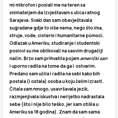
mi mikrofon i poslali me na teren sa
snimateljem da izvještavam s ulica ratnog
Sarajeva. Svaki dan sam obavještavala
sugrađane gdje to više nema, nego što ima,
struje, vode, cisterni i humanitarne pomoći.
Odlazak u Ameriku, studiranje i studentski
poslovi su me oblikovali na sasvim drugačiji
način. Brzo sam prihvatila pojam
američki san
i uporno radila na tome da ga i ostvarim.
Predano sam učila i ra­dila na sebi kako bih
postala (i ostala) osoba u koju želim izrasti.
Čitala sam mnogo, usavršavala jezik,
razmjenjivala iskustva i nerijetko nadrastala
sebe (što i nije bilo teško, jer sam otišla u
Ameriku sa 18 godina). Znam da sam sama