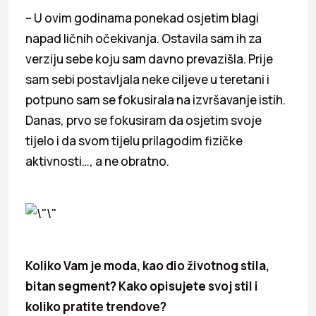
– U ovim godinama ponekad osjetim blagi
napad ličnih očekivanja. Ostavila sam ih za
verziju sebe koju sam davno prevazišla. Prije
sam sebi postavljala neke ciljeve u teretani i
potpuno sam se fokusirala na izvršavanje istih.
Danas, prvo se fokusiram da osjetim svoje
tijelo i da svom tijelu prilagodim fizičke
aktivnosti…, a ne obratno.
Koliko Vam je moda, kao dio životnog stila,
bitan segment? Kako opisujete svoj stil i
koliko pratite trendove?