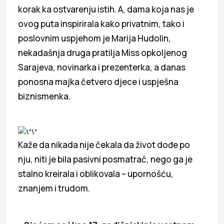
korak ka ostvarenju istih. A, dama koja nas je
ovog puta inspirirala kako privatnim, tako i
poslovnim uspjehom je Marija Hudolin,
nekadašnja druga pratilja Miss opkoljenog
Sarajeva, novinarka i prezenterka, a danas
ponosna majka četvero djece i uspješna
biznismenka.
Kaže da nikada nije čekala da život dođe po
nju, niti je bila pasivni posmatrač, nego ga je
stalno kreirala i oblikovala – upornošću,
znanjem i trudom.