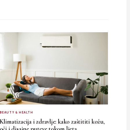
BEAUTY & HEALTH
Klimatizacija i zdravlje: kako zaštititi kožu,
oči i disajne puteve tokom ljeta