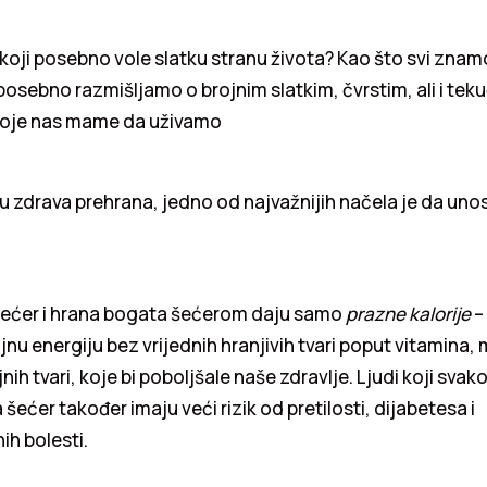
h koji posebno vole slatku stranu života? Kao što svi znamo
sebno razmišljamo o brojnim slatkim, čvrstim, ali i tek
koje nas mame da uživamo
ju zdrava prehrana, jedno od najvažnijih načela je da un
 šećer i hrana bogata šećerom daju samo
prazne kalorije
–
u energiju bez vrijednih hranjivih tvari poput vitamina, mi
jnih tvari, koje bi poboljšale naše zdravlje. Ljudi koji sv
šećer također imaju veći rizik od pretilosti, dijabetesa i
ih bolesti.