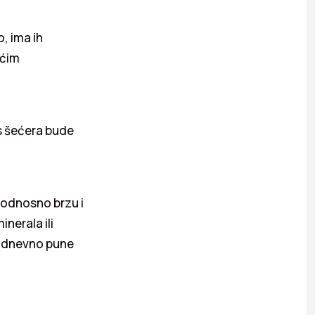
, ima ih
ućim
os šećera bude
 odnosno brzu i
nerala ili
akodnevno pune