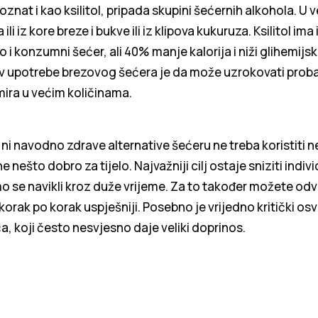
znat i kao ksilitol, pripada skupini šećernih alkohola. U v
a ili iz kore breze i bukve ili iz klipova kukuruza. Ksilitol im
 i konzumni šećer, ali 40% manje kalorija i niži glihemijsk
v upotrebe brezovog šećera je da može uzrokovati pro
ira u većim količinama.
ni navodno zdrave alternative šećeru ne treba koristiti 
e nešto dobro za tijelo. Najvažniji cilj ostaje sniziti indivi
mo se navikli kroz duže vrijeme. Za to također možete odvoj
korak po korak uspješniji. Posebno je vrijedno kritički osv
a, koji često nesvjesno daje veliki doprinos.