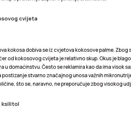
osovog cvijeta
ova kokosa dobiva se iz cvjetova kokosove palme. Zbog 
er od kokosovog cvijeta je relativno skup. Okus je blago
a u domaćinstvu. Često se reklamira kao da ima visok sad
a postizanje stvarno značajnog unosa važnih mikronutrije
količine, što se, naravno, ne preporučuje zbog visokog ud
 ksilitol