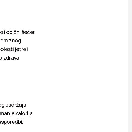
 i obični šećer.
avnom zbog
esti jetre i
o zdrava
kog sadržaja
 manje kalorija
usporedbi,