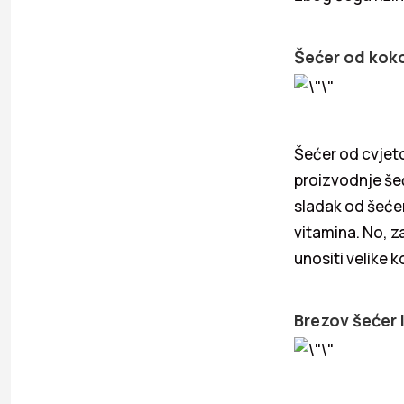
Šećer od kok
Šećer od cvjet
proizvodnje šeć
sladak od šećer
vitamina. No, z
unositi velike 
Brezov šećer i