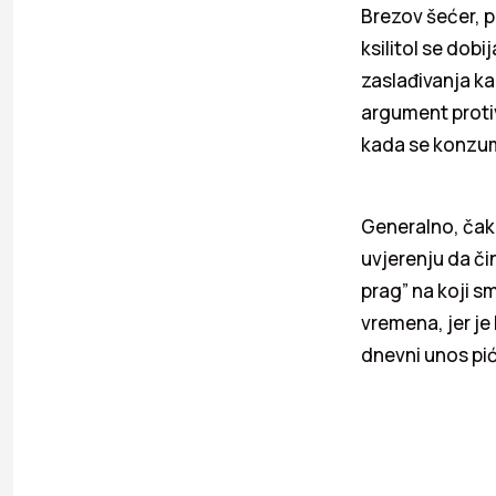
Brezov šećer, po
ksilitol se dobij
zaslađivanja kao
argument proti
kada se konzum
Generalno, čak 
uvjerenju da čin
prag” na koji s
vremena, jer je 
dnevni unos pić