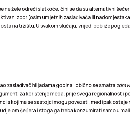
 ne žele odreći slatkoće, čini se da su alternativni šećern
aktivan izbor (osim umjetnih zaslađivača ili nadomjestaka 
dosta na tržištu. U svakom slučaju, vrijedi pobliže pogleda
kao zaslađivač hiljadama godina i obično se smatra
zdrav
gumenti za korištenje meda, prije svega regionalnost i po
nci s kojima se sastojci mogu povezati, med ipak ostaje 
udjelom šećera i stoga ga treba konzumirati samo u mal