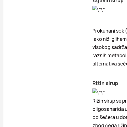
Agavin sirup
Prokuhani sok (
Iako niži glihe
visokog sadržaj
raznih metabol
alternativa šeć
Rižin sirup
Rižin sirup se 
oligosaharida uz
od šećera u do
zbog čega rižin 