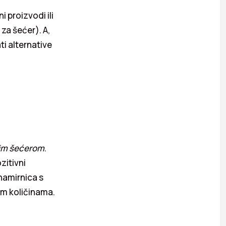
i proizvodi ili
za šećer). A,
ti alternative
im šećerom
.
zitivni
namirnica s
im količinama.