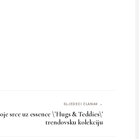
SLJEDEĆI ČLANAK →
voje srce uz essence \’Hugs & Teddies\’
trendovsku kolekciju