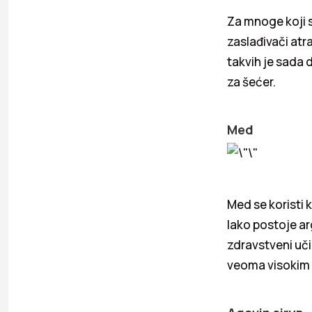
Za mnoge koji se
zaslađivači atr
takvih je sada 
za šećer.
Med
Med se koristi 
Iako postoje ar
zdravstveni uči
veoma visokim 