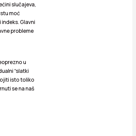
ećini slučajeva,
a istu moć
i indeks. Glavni
bavne probleme
neoprezno u
dualni “slatki
iti isto toliko
rnuti se na naš