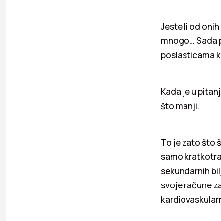
Jeste li od oni
mnogo… Sada po
poslasticama 
Kada je u pitan
što manji.
To je zato što
samo kratkotrajn
sekundarnih bil
svoje račune za 
kardiovaskularn