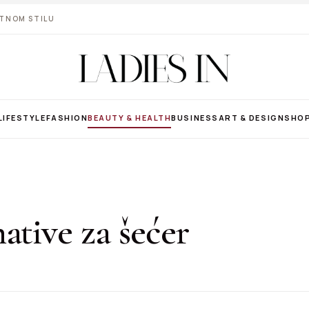
VOTNOM STILU
LIFESTYLE
FASHION
BEAUTY & HEALTH
BUSINESS
ART & DESIGN
SHO
ative za šećer