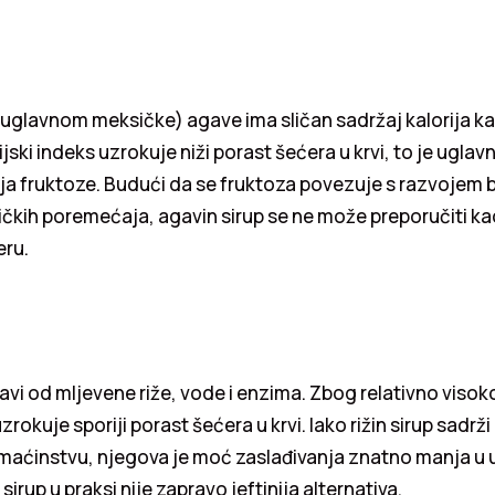
uglavnom meksičke) agave ima sličan sadržaj kalorija kao
mijski indeks uzrokuje niži porast šećera u krvi, to je ugl
a fruktoze. Budući da se fruktoza povezuje s razvojem bol
ičkih poremećaja, agavin sirup se ne može preporučiti ka
eru.
pravi od mljevene riže, vode i enzima. Zbog relativno viso
rokuje sporiji porast šećera u krvi. Iako rižin sirup sadrži
maćinstvu, njegova je moć zaslađivanja znatno manja u 
sirup u praksi nije zapravo jeftinija alternativa.