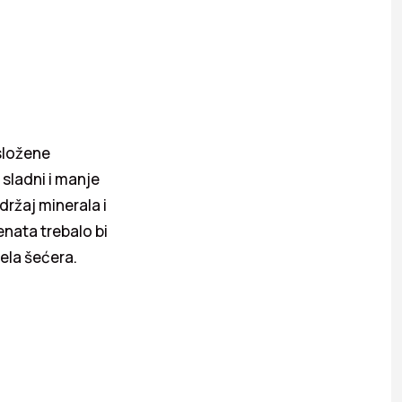
složene
 sladni i manje
ržaj minerala i
nata trebalo bi
jela šećera.