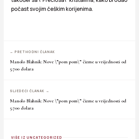
počast svojim češkim korijenima.
← PRETHODNI ČLANAK
Manolo Blahnik: Nove \”pom pom\” čizme u vrijednosti od
5.700 dolara
SLJEDEĆI ČLANAK →
Manolo Blahnik: Nove \”pom pom\” čizme u vrijednosti od
5.700 dolara
VIŠE IZ UNCATEGORIZED