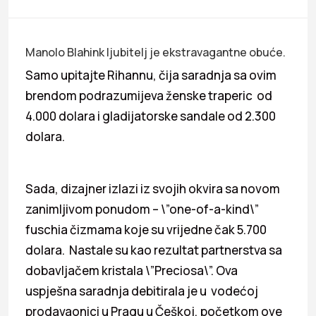
Manolo Blahink ljubitelj je ekstravagantne obuće.
Samo upitajte Rihannu, čija saradnja sa ovim
brendom podrazumijeva ženske traperic od
4.000 dolara i gladijatorske sandale od 2.300
dolara.
Sada, dizajner izlazi iz svojih okvira sa novom
zanimljivom ponudom – \”one-of-a-kind\”
fuschia čizmama koje su vrijedne čak 5.700
dolara. Nastale su kao rezultat partnerstva sa
dobavljačem kristala \”Preciosa\”. Ova
uspješna saradnja debitirala je u vodećoj
prodavaonici u Pragu u Češkoj, početkom ove