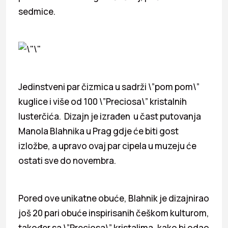
sedmice.
Jedinstveni par čizmica u sadrži \”pom pom\”
kuglice i više od 100 \”Preciosa\” kristalnih
lusterčića. Dizajn je izrađen u čast putovanja
Manola Blahnika u Prag gdje će biti gost
izložbe, a upravo ovaj par cipela u muzeju će
ostati sve do novembra.
Pored ove unikatne obuće, Blahnik je dizajnirao
još 20 pari obuće inspirisanih češkom kulturom,
također sa \”Preciosa\” kristalima, kako bi odao