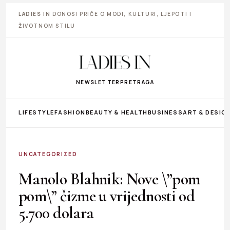
LADIES IN
DONOSI PRIČE O MODI, KULTURI, LJEPOTI I
ŽIVOTNOM STILU
NEWSLETTER
PRETRAGA
LIFESTYLE
FASHION
BEAUTY & HEALTH
BUSINESS
ART & DESIG
UNCATEGORIZED
Manolo Blahnik: Nove \”pom
pom\” čizme u vrijednosti od
5.700 dolara