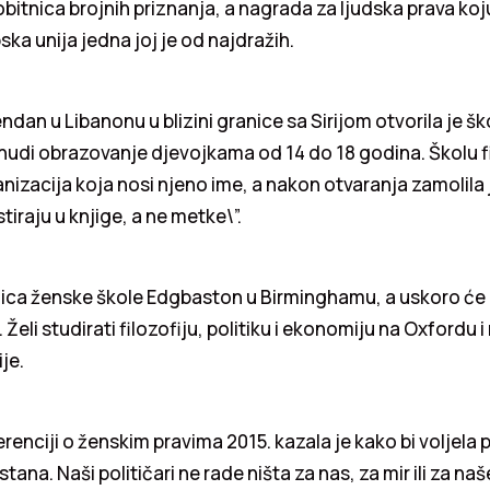
obitnica brojnih priznanja, a nagrada za ljudska prava koju
ska unija jedna joj je od najdražih.
ndan u Libanonu u blizini granice sa Sirijom otvorila je ško
 nudi obrazovanje djevojkama od 14 do 18 godina. Školu f
nizacija koja nosi njeno ime, a nakon otvaranja zamolila 
stiraju u knjige, a ne metke\”.
ica ženske škole Edgbaston u Birminghamu, a uskoro će m
. Želi studirati filozofiju, politiku i ekonomiju na Oxfordu i
je.
renciji o ženskim pravima 2015. kazala je kako bi voljela 
tana. Naši političari ne rade ništa za nas, za mir ili za n