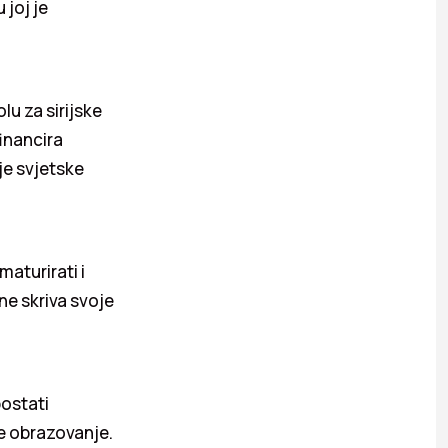
 joj je
lu za sirijske
inancira
je svjetske
aturirati i
 ne skriva svoje
postati
aše obrazovanje.