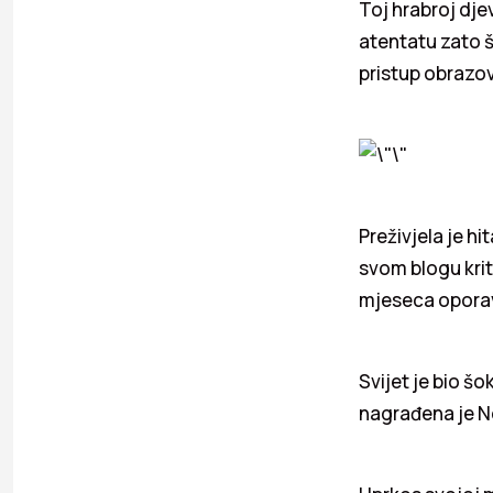
Toj hrabroj djev
atentatu zato š
pristup obrazo
Preživjela je hit
svom blogu krit
mjeseca oporavl
Svijet je bio š
nagrađena je 