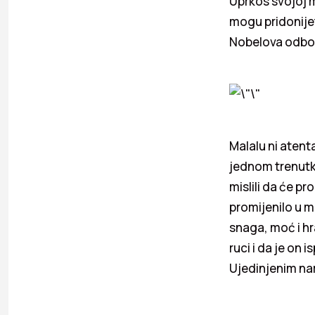
Uprkos svojoj m
mogu pridonijet
Nobelova odbor
Malalu ni atenta
jednom trenutku
mislili da će pr
promijenilo u m
snaga, moć i hr
ruci i da je on 
Ujedinjenim na