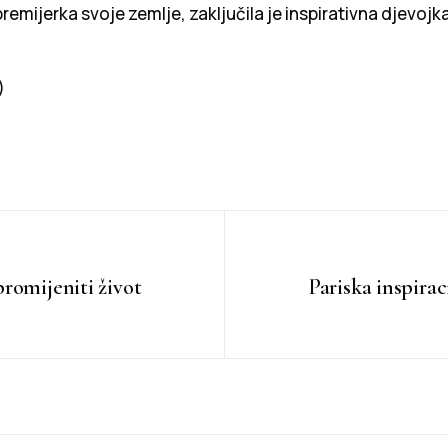
premijerka svoje zemlje, zaključila je inspirativna djevojka
)
romijeniti život
Pariska inspira