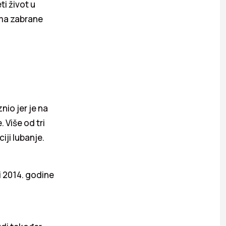
ti život u
ama zabrane
znio jer je na
 Više od tri
iji lubanje.
i 2014. godine