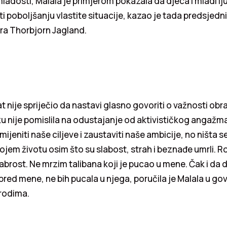
ladosti, Malala je primjerom pokazala da djeca i mladi lj
i poboljšanju vlastite situacije, kazao je tada predsjed
a Thorbjorn Jagland.
t nije spriječio da nastavi glasno govoriti o važnosti obr
 nije pomislila na odustajanje od aktivističkog angažma
omijeniti naše ciljeve i zaustaviti naše ambicije, no ništa se
ojem životu osim što su slabost, strah i beznađe umrli. 
abrost. Ne mrzim talibana koji je pucao u mene. Čak i da 
ispred mene, ne bih pucala u njega, poručila je Malala u go
rodima.