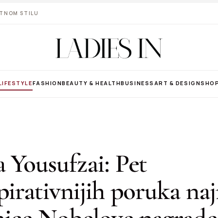
VOTNOM STILU
LIFESTYLE
FASHION
BEAUTY & HEALTH
BUSINESS
ART & DESIGN
SHO
 Yousufzai: Pet
pirativnijih poruka na
nice Nobelove nagrade