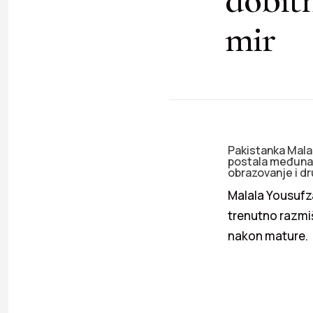
mir
Pakistanka Malal
postala međunar
obrazovanje i d
Malala Yousufz
trenutno razmiš
nakon mature.