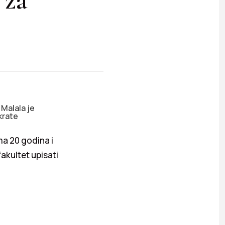
 Malala je
krate
ma 20 godina i
akultet upisati