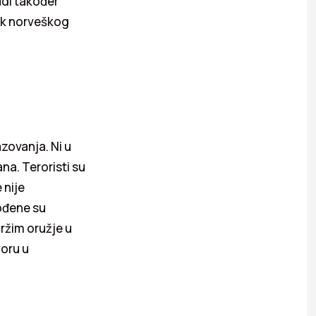
udi također
nik norveškog
azovanja. Ni u
na. Teroristi su
 nije
Rođene su
držim oružje u
voru u