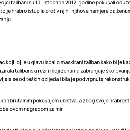
ojci talibani su 10. listopada 2012. godine pokušali oduze
to je hrabro istupila protiv njih i njihove namjere da žen
vanju.
ac koji joj je u glavu ispalio maskirani taliban kako bi je ka
izirala talibanski režim koji ženama zabranjuje školovanje.
jala se od teških ozljeda i bila je podvrgnuta rekonstrukc
okiran brutalnim pokušajem ubistva, a zbog svoje hrabrost
Nobelovom nagradom za mir.