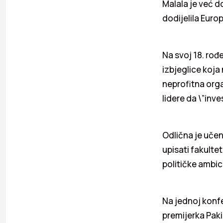
Malala je već d
dodijelila Europ
Na svoj 18. rođe
izbjeglice koja
neprofitna orga
lidere da \”inve
Odlična je učen
upisati fakultet
političke ambici
Na jednoj konfe
premijerka Pakis