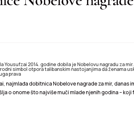
a Yousufzai 2014. godine dobila je Nobelovu nagradu za mir.
odni simbol otpora talibanskim nastojanjima da ženama us
ruga prava
ai, najmlađa dobitnica Nobelove nagrade za mir, danas i
lja o onome što najviše muči mlade njenih godina – koji f